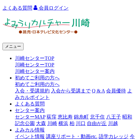
よくある質問
会員ログイン
よ
み
う
メニュー
り
川崎センターTOP
カ
川崎センターTOP
ル
川崎センター案内
初めてご利用の方へ
チ
初めてご利用の方へ
ャ
入会・受講規約
入会から受講まで
Q & A
会員優待
よ
みカルポイント
ー
よくある質問
センター案内
川
センターMAP
荻窪
恵比寿
錦糸町
北千住
八王子
昭和
崎
記念公園
大森
川崎
横浜
柏
川口
自由が丘
川越
よみカル情報
イベント情報
講座リポート・動画etc.
語学カレッジ
今