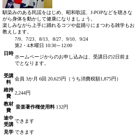
馴染みのある民謡をはじめ、昭和歌謡、J-POPなどを聴きな
がら身体を動かして健康になりましょう。
楽しみながら上手に踊れるコツや盆踊りにまつわる雑学もお
教えします。
7/9、7/23、8/13、8/27、9/10、9/24
第2・4木曜日 10:30～12:00
日時
ホームページからのお申し込みは、受講日の2日前ま
でとなります。
受講
会員
3か月 6回 20,625円（うち消費税額1,875円）
料
維持
2,244円
費
教材
音楽著作権使用料
132円
費
途中
できます
受講
見学
できます