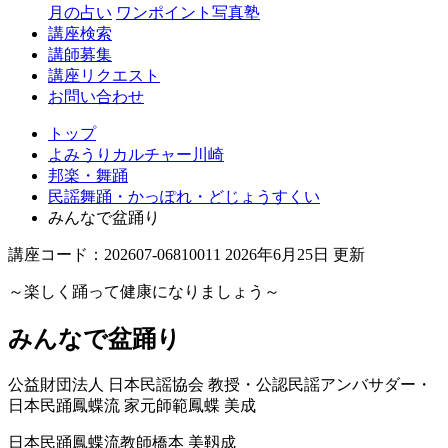
月の占い
ワンポイント写真塾
講座検索
講師募集
講座リクエスト
お問い合わせ
トップ
よみうりカルチャー川崎
邦楽・舞踊
民謡舞踊・かっぽれ・どじょうすくい
みんなで盆踊り
講座コード：202607-06810011 2026年6月25日 更新
～楽しく踊って健康になりましょう～
みんなで盆踊り
公益財団法人 日本民謡協会 教授・公認民謡アンバサダー・
日本民踊鳳蝶流 家元師範
鳳蝶 美成
日本民踊鳳蝶流教師
橋本 美靱成