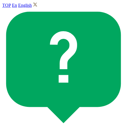
TOP
En
English