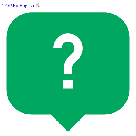
TOP
En
English