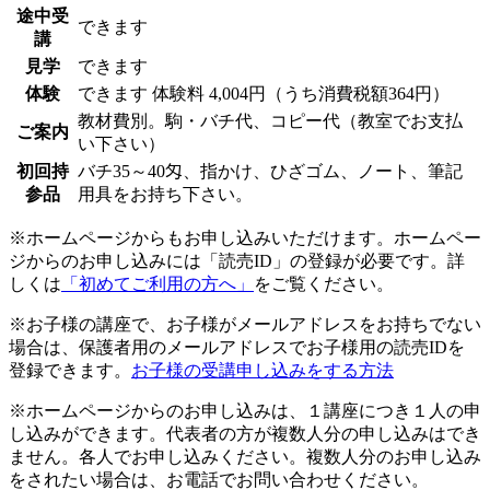
途中受
できます
講
見学
できます
体験
できます
体験料
4,004円（うち消費税額364円）
教材費別。駒・バチ代、コピー代（教室でお支払
ご案内
い下さい）
初回持
バチ35～40匁、指かけ、ひざゴム、ノート、筆記
参品
用具をお持ち下さい。
※ホームページからもお申し込みいただけます。ホームペー
ジからのお申し込みには「読売ID」の登録が必要です。詳
しくは
「初めてご利用の方へ」
をご覧ください。
※お子様の講座で、お子様がメールアドレスをお持ちでない
場合は、保護者用のメールアドレスでお子様用の読売IDを
登録できます。
お子様の受講申し込みをする方法
※ホームページからのお申し込みは、１講座につき１人の申
し込みができます。代表者の方が複数人分の申し込みはでき
ません。各人でお申し込みください。複数人分のお申し込み
をされたい場合は、お電話でお問い合わせください。