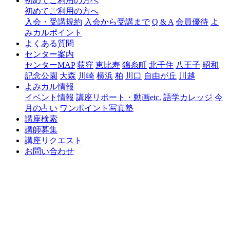
初めてご利用の方へ
初めてご利用の方へ
入会・受講規約
入会から受講まで
Q & A
会員優待
よ
みカルポイント
よくある質問
センター案内
センターMAP
荻窪
恵比寿
錦糸町
北千住
八王子
昭和
記念公園
大森
川崎
横浜
柏
川口
自由が丘
川越
よみカル情報
イベント情報
講座リポート・動画etc.
語学カレッジ
今
月の占い
ワンポイント写真塾
講座検索
講師募集
講座リクエスト
お問い合わせ