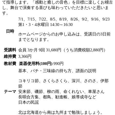
て指導します。「感動と癒しの音色」を目標に楽しくお稽古
し、舞台で演奏する喜びも味わっていただきたいと思いま
す
7/1、7/15、7/22、8/5、8/19、8/26、9/2、9/16、9/23
第1・3・4水曜日 14:30～16:30
日時
ホームページからのお申し込みは、受講日の3日前
までとなります。
受講料
会員
3か月 9回 31,680円（うち消費税額2,880円）
維持費
3,366円
教材費
楽器使用料(100円)
990円
基本、バチ・三味線の持ち方、譜面の説明
コキリコ節、さくらさくら、深川、さのさ、伊那
節
テーマ
安来節、磯節、柳の雨、命くれない、車屋さん
長唄合方集、都鳥、勧進帳、娘導成寺など
日本の民謡
北は北海道から南は九州まで勉強しましょう。