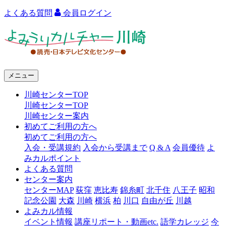
よくある質問
会員ログイン
よ
み
う
メニュー
り
川崎センターTOP
カ
川崎センターTOP
ル
川崎センター案内
初めてご利用の方へ
チ
初めてご利用の方へ
ャ
入会・受講規約
入会から受講まで
Q & A
会員優待
よ
みカルポイント
ー
よくある質問
センター案内
川
センターMAP
荻窪
恵比寿
錦糸町
北千住
八王子
昭和
崎
記念公園
大森
川崎
横浜
柏
川口
自由が丘
川越
よみカル情報
イベント情報
講座リポート・動画etc.
語学カレッジ
今