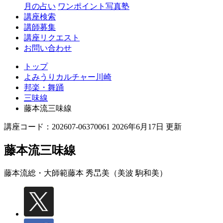
月の占い
ワンポイント写真塾
講座検索
講師募集
講座リクエスト
お問い合わせ
トップ
よみうりカルチャー川崎
邦楽・舞踊
三味線
藤本流三味線
講座コード：202607-06370061 2026年6月17日 更新
藤本流三味線
藤本流総・大師範
藤本 秀旵美（美波 駒和美）