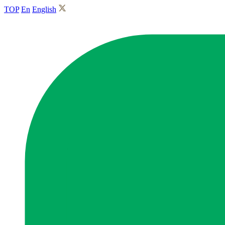
TOP
En
English