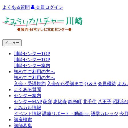
よくある質問
会員ログイン
よ
み
う
メニュー
り
川崎センターTOP
カ
川崎センターTOP
ル
川崎センター案内
初めてご利用の方へ
チ
初めてご利用の方へ
ャ
入会・受講規約
入会から受講まで
Q & A
会員優待
よみ
よくある質問
ー
センター案内
センターMAP
荻窪
恵比寿
錦糸町
北千住
八王子
昭和記
川
よみカル情報
崎
イベント情報
講座リポート・動画etc.
語学カレッジ
今
講座検索
講師募集