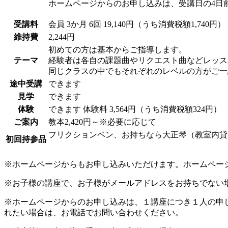
ホームページからのお申し込みは、受講日の4日
受講料
会員
3か月 6回 19,140円（うち消費税額1,740円）
維持費
2,244円
初めての方は基本からご指導します。
テーマ
経験者は各自の課題曲やリクエスト曲などレッス
同じクラスの中でもそれぞれのレベルの方がご一
途中受講
できます
見学
できます
体験
できます
体験料
3,564円（うち消費税額324円）
ご案内
教本2,420円～※必要に応じて
フリクションペン、お持ちなら大正琴（教室内貸
初回持参品
※ホームページからもお申し込みいただけます。ホームペー
※お子様の講座で、お子様がメールアドレスをお持ちでない
※ホームページからのお申し込みは、１講座につき１人の申
れたい場合は、お電話でお問い合わせください。