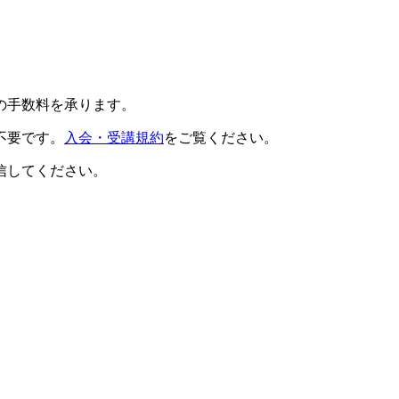
の手数料を承ります。
不要です。
入会・受講規約
をご覧ください。
信してください。