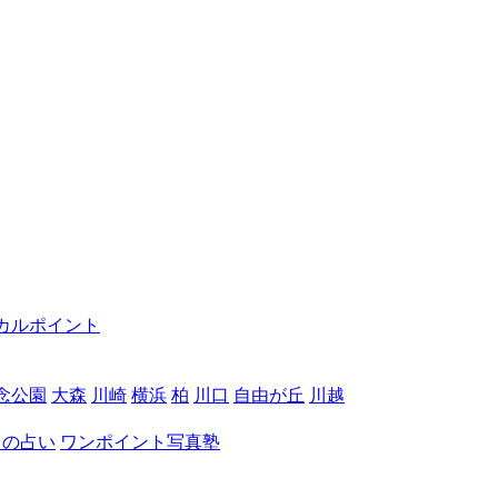
カルポイント
念公園
大森
川崎
横浜
柏
川口
自由が丘
川越
月の占い
ワンポイント写真塾