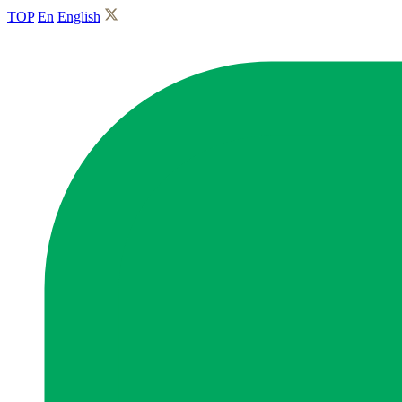
TOP
En
English