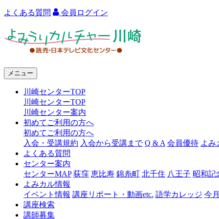
よくある質問
会員ログイン
よ
み
う
メニュー
り
川崎センターTOP
カ
川崎センターTOP
ル
川崎センター案内
初めてご利用の方へ
チ
初めてご利用の方へ
ャ
入会・受講規約
入会から受講まで
Q & A
会員優待
よみ
よくある質問
ー
センター案内
センターMAP
荻窪
恵比寿
錦糸町
北千住
八王子
昭和記
川
よみカル情報
崎
イベント情報
講座リポート・動画etc.
語学カレッジ
今
講座検索
講師募集