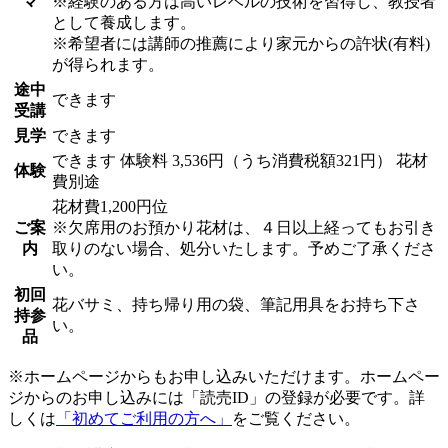
マ
※経験のある方は高いレベルの技術を習得し、教授者
として養成します。
※希望者には講師の推薦により家元からの許状(有料)
が得られます。
途中
できます
受講
見学
できます
できます
体験料
3,536円（うち消費税額321円）
花材
体験
費別途
花材費1,200円位
ご案
※欠席用のお預かり花材は、４日以上経ってもお引き
内
取りのない場合、処分いたします。予めご了承くださ
い。
初回
花バサミ、持ち帰り用の袋、筆記用具をお持ち下さ
持参
い。
品
※ホームページからもお申し込みいただけます。ホームペー
ジからのお申し込みには「読売ID」の登録が必要です。詳
しくは
「初めてご利用の方へ」
をご覧ください。