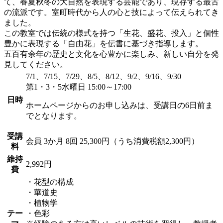
て、春夏秋冬の大自然を表現する芸能であり、現存する最古
の流派です。室町時代から人の心と技によって伝えられてき
ました。
この教室では伝統の様式を持つ「生花、盛花、投入」と個性
豊かに表現する「自由花」を伝書に基づき指導します。
五百有余年の歴史と文化を心豊かに楽しみ、新しい自分を発
見してください。
7/1、7/15、7/29、8/5、8/12、9/2、9/16、9/30
第1・3・5水曜日 15:00～17:00
日時
ホームページからのお申し込みは、受講日の6日前ま
でとなります。
受講
会員
3か月 8回 25,300円（うち消費税額2,300円）
料
維持
2,992円
費
・花型の構成
・華道史
・植物学
テー
・色彩