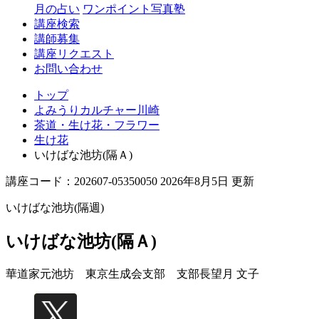
月の占い
ワンポイント写真塾
講座検索
講師募集
講座リクエスト
お問い合わせ
トップ
よみうりカルチャー川崎
茶道・生け花・フラワー
生け花
いけばな池坊(隔Ａ)
講座コード：202607-05350050 2026年8月5日 更新
いけばな池坊(隔週)
いけばな池坊(隔Ａ)
華道家元池坊 東京生成会支部 支部長
望月 文子