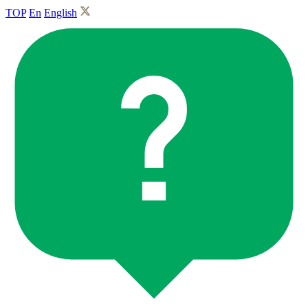
TOP
En
English