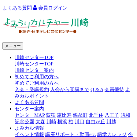
よくある質問
会員ログイン
よ
み
う
メニュー
り
川崎センターTOP
カ
川崎センターTOP
ル
川崎センター案内
初めてご利用の方へ
チ
初めてご利用の方へ
ャ
入会・受講規約
入会から受講まで
Q & A
会員優待
よ
みカルポイント
ー
よくある質問
センター案内
川
センターMAP
荻窪
恵比寿
錦糸町
北千住
八王子
昭和
崎
記念公園
大森
川崎
横浜
柏
川口
自由が丘
川越
よみカル情報
イベント情報
講座リポート・動画etc.
語学カレッジ
今