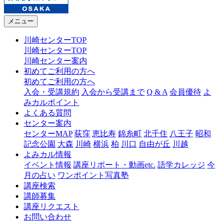
メニュー
川崎センターTOP
川崎センターTOP
川崎センター案内
初めてご利用の方へ
初めてご利用の方へ
入会・受講規約
入会から受講まで
Q & A
会員優待
よ
みカルポイント
よくある質問
センター案内
センターMAP
荻窪
恵比寿
錦糸町
北千住
八王子
昭和
記念公園
大森
川崎
横浜
柏
川口
自由が丘
川越
よみカル情報
イベント情報
講座リポート・動画etc.
語学カレッジ
今
月の占い
ワンポイント写真塾
講座検索
講師募集
講座リクエスト
お問い合わせ