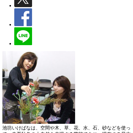
池坊いけばなは、空間や木、草、花、水、石、砂などを使っ