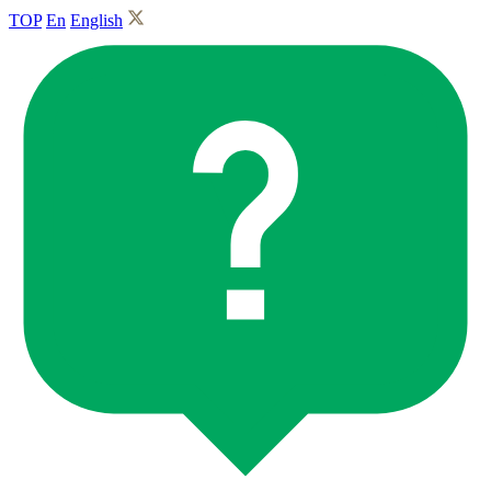
TOP
En
English