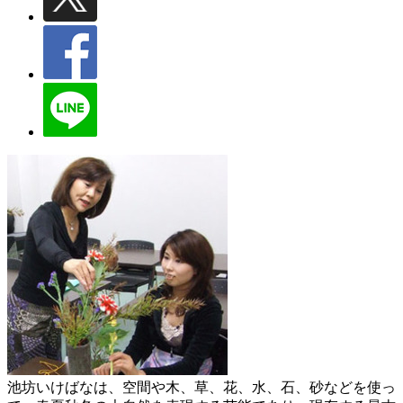
池坊いけばなは、空間や木、草、花、水、石、砂などを使っ