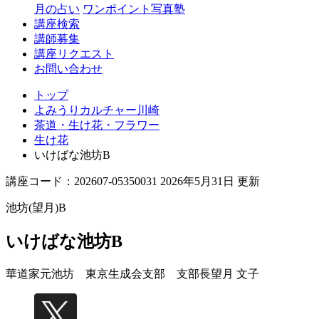
月の占い
ワンポイント写真塾
講座検索
講師募集
講座リクエスト
お問い合わせ
トップ
よみうりカルチャー川崎
茶道・生け花・フラワー
生け花
いけばな池坊B
講座コード：202607-05350031 2026年5月31日 更新
池坊(望月)B
いけばな池坊B
華道家元池坊 東京生成会支部 支部長
望月 文子