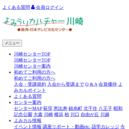
よくある質問
会員ログイン
よ
み
う
メニュー
り
川崎センターTOP
カ
川崎センターTOP
ル
川崎センター案内
初めてご利用の方へ
チ
初めてご利用の方へ
ャ
入会・受講規約
入会から受講まで
Q & A
会員優待
よ
みカルポイント
ー
よくある質問
センター案内
川
センターMAP
荻窪
恵比寿
錦糸町
北千住
八王子
昭和
崎
記念公園
大森
川崎
横浜
柏
川口
自由が丘
川越
よみカル情報
イベント情報
講座リポート・動画etc.
語学カレッジ
今