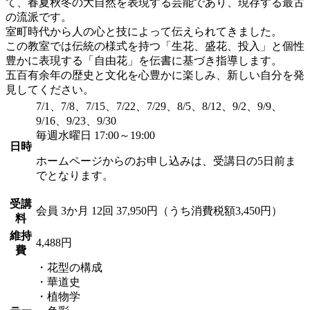
て、春夏秋冬の大自然を表現する芸能であり、現存する最古
の流派です。
室町時代から人の心と技によって伝えられてきました。
この教室では伝統の様式を持つ「生花、盛花、投入」と個性
豊かに表現する「自由花」を伝書に基づき指導します。
五百有余年の歴史と文化を心豊かに楽しみ、新しい自分を発
見してください。
7/1、7/8、7/15、7/22、7/29、8/5、8/12、9/2、9/9、
9/16、9/23、9/30
毎週水曜日 17:00～19:00
日時
ホームページからのお申し込みは、受講日の5日前ま
でとなります。
受講
会員
3か月 12回 37,950円（うち消費税額3,450円）
料
維持
4,488円
費
・花型の構成
・華道史
・植物学