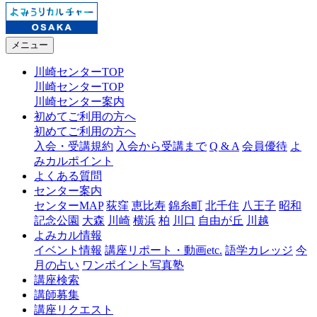
メニュー
川崎センターTOP
川崎センターTOP
川崎センター案内
初めてご利用の方へ
初めてご利用の方へ
入会・受講規約
入会から受講まで
Q & A
会員優待
よ
みカルポイント
よくある質問
センター案内
センターMAP
荻窪
恵比寿
錦糸町
北千住
八王子
昭和
記念公園
大森
川崎
横浜
柏
川口
自由が丘
川越
よみカル情報
イベント情報
講座リポート・動画etc.
語学カレッジ
今
月の占い
ワンポイント写真塾
講座検索
講師募集
講座リクエスト