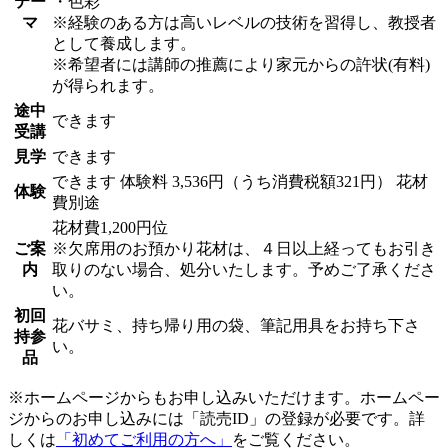
テー
・色彩
マ
※経験のある方は高いレベルの技術を習得し、教授者
として養成します。
※希望者には講師の推薦により家元からの許状(有料)
が得られます。
途中
できます
受講
見学
できます
できます
体験料
3,536円（うち消費税額321円）
花材
体験
費別途
花材費1,200円位
ご案
※欠席用のお預かり花材は、４日以上経ってもお引き
内
取りのない場合、処分いたします。予めご了承くださ
い。
初回
花バサミ、持ち帰り用の袋、筆記用具をお持ち下さ
持参
い。
品
※ホームページからもお申し込みいただけます。ホームペー
ジからのお申し込みには「読売ID」の登録が必要です。詳
しくは
「初めてご利用の方へ」
をご覧ください。