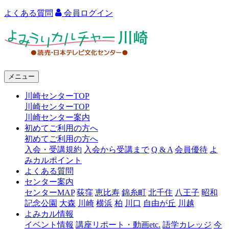
よくある質問
会員ログイン
よ
み
う
メニュー
り
川崎センターTOP
カ
川崎センターTOP
ル
川崎センター案内
初めてご利用の方へ
チ
初めてご利用の方へ
ャ
入会・受講規約
入会から受講まで
Q & A
会員優待
よ
みカルポイント
ー
よくある質問
センター案内
川
センターMAP
荻窪
恵比寿
錦糸町
北千住
八王子
昭和
崎
記念公園
大森
川崎
横浜
柏
川口
自由が丘
川越
よみカル情報
イベント情報
講座リポート・動画etc.
語学カレッジ
今