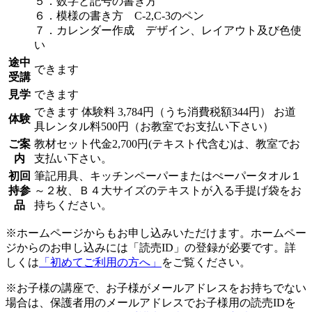
５．数字と記号の書き方
６．模様の書き方 C-2,C-3のペン
７．カレンダー作成 デザイン、レイアウト及び色使
い
途中
できます
受講
見学
できます
できます
体験料
3,784円（うち消費税額344円）
お道
体験
具レンタル料500円（お教室でお支払い下さい）
ご案
教材セット代金2,700円(テキスト代含む)は、教室でお
内
支払い下さい。
初回
筆記用具、キッチンペーパーまたはぺーパータオル１
持参
～２枚、Ｂ４大サイズのテキストが入る手提げ袋をお
品
持ちください。
※ホームページからもお申し込みいただけます。ホームペー
ジからのお申し込みには「読売ID」の登録が必要です。詳
しくは
「初めてご利用の方へ」
をご覧ください。
※お子様の講座で、お子様がメールアドレスをお持ちでない
場合は、保護者用のメールアドレスでお子様用の読売IDを