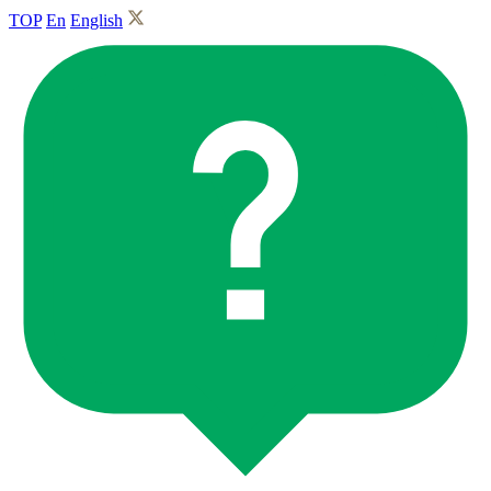
TOP
En
English