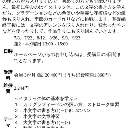
の使い方から入りますので、初めての方でも心配いりませ
ん。最初に学ぶのはイタリック体。この文字の書き方を学ん
だら、グラデーションなどの色使いや華麗な花模様などの装
飾も取り入れ、季節のカード作りなどに挑戦します。基礎編
終了後には、文字のアレンジを取り入れたり、変わったペン
などを使ったりして、作品作りにも取り組んでいきます。
7/8、7/22、8/12、8/26、9/9、9/23
第2・4水曜日 13:00～15:00
日時
ホームページからのお申し込みは、受講日の3日前ま
でとなります。
受講
会員
3か月 6回 20,460円（うち消費税額1,860円）
料
維持
2,244円
費
＜イタリック体の基本を学ぶ＞
１．カリグラフィーペンの扱い方、ストローク練習
２．小文字の書き方(1)～(5)C-2のペン
３．小文字の文章練習
テー
４．大文字の書き方(1)～(3)
マ