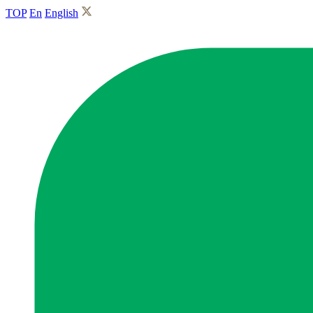
TOP
En
English