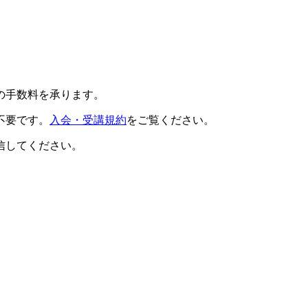
の手数料を承ります。
不要です。
入会・受講規約
をご覧ください。
信してください。