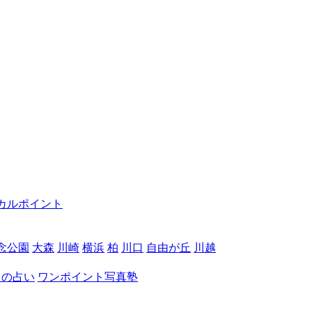
カルポイント
念公園
大森
川崎
横浜
柏
川口
自由が丘
川越
月の占い
ワンポイント写真塾