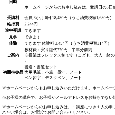
日時
ホームページからのお申し込みは、受講日の3日
受講料
会員
3か月 6回 18,480円（うち消費税額1,680円）
維持費
2,244円
途中受講
できます
見学
できます
体験
できます
体験料
3,454円（うち消費税額314円）
教材費：実り誌代770円 半年分前納
ご案内
※授業はフレックス制です（こども、大人一緒の
。
書道：書道セット
初回持参品
実用毛筆：小筆、墨汁、ノート
ペン習字：デスクペン、ノート
※ホームページからもお申し込みいただけます。ホームペー
※お子様の講座で、お子様がメールアドレスをお持ちでない
※ホームページからのお申し込みは、１講座につき１人の申
れたい場合は、お電話でお問い合わせください。