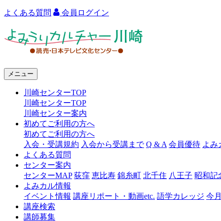
よくある質問
会員ログイン
よ
み
う
メニュー
り
川崎センターTOP
カ
川崎センターTOP
ル
川崎センター案内
初めてご利用の方へ
チ
初めてご利用の方へ
ャ
入会・受講規約
入会から受講まで
Q & A
会員優待
よみ
よくある質問
ー
センター案内
センターMAP
荻窪
恵比寿
錦糸町
北千住
八王子
昭和記
川
よみカル情報
崎
イベント情報
講座リポート・動画etc.
語学カレッジ
今
講座検索
講師募集