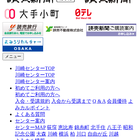
メニュー
川崎センターTOP
川崎センターTOP
川崎センター案内
初めてご利用の方へ
初めてご利用の方へ
入会・受講規約
入会から受講まで
Q & A
会員優待
よ
みカルポイント
よくある質問
センター案内
センターMAP
荻窪
恵比寿
錦糸町
北千住
八王子
昭和
記念公園
大森
川崎
横浜
柏
川口
自由が丘
川越