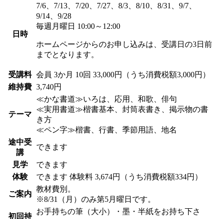
7/6、7/13、7/20、7/27、8/3、8/10、8/31、9/7、
9/14、9/28
毎週月曜日 10:00～12:00
日時
ホームページからのお申し込みは、受講日の3日前
までとなります。
受講料
会員
3か月 10回 33,000円（うち消費税額3,000円）
維持費
3,740円
≪かな書道≫いろは、応用、和歌、俳句
≪実用書道≫楷書基本、封筒表書き、掲示物の書
テーマ
き方
≪ペン字≫楷書、行書、季節用語、地名
途中受
できます
講
見学
できます
体験
できます
体験料
3,674円（うち消費税額334円）
教材費別。
ご案内
※8/31（月）のみ第5月曜日です。
お手持ちの筆（大小）・墨・半紙をお持ち下さ
初回持