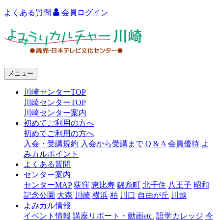
よくある質問
会員ログイン
よ
み
う
メニュー
り
川崎センターTOP
カ
川崎センターTOP
ル
川崎センター案内
初めてご利用の方へ
チ
初めてご利用の方へ
ャ
入会・受講規約
入会から受講まで
Q & A
会員優待
よ
みカルポイント
ー
よくある質問
センター案内
川
センターMAP
荻窪
恵比寿
錦糸町
北千住
八王子
昭和
崎
記念公園
大森
川崎
横浜
柏
川口
自由が丘
川越
よみカル情報
イベント情報
講座リポート・動画etc.
語学カレッジ
今