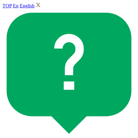
TOP
En
English