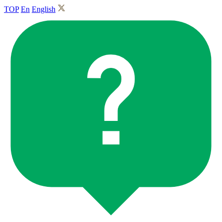
TOP
En
English