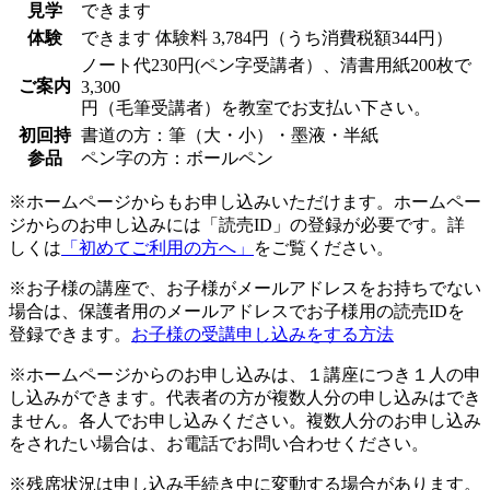
見学
できます
体験
できます
体験料
3,784円（うち消費税額344円）
ノート代230円(ペン字受講者）、清書用紙200枚で
ご案内
3,300
円（毛筆受講者）を教室でお支払い下さい。
初回持
書道の方：筆（大・小）・墨液・半紙
参品
ペン字の方：ボールペン
※ホームページからもお申し込みいただけます。ホームペー
ジからのお申し込みには「読売ID」の登録が必要です。詳
しくは
「初めてご利用の方へ」
をご覧ください。
※お子様の講座で、お子様がメールアドレスをお持ちでない
場合は、保護者用のメールアドレスでお子様用の読売IDを
登録できます。
お子様の受講申し込みをする方法
※ホームページからのお申し込みは、１講座につき１人の申
し込みができます。代表者の方が複数人分の申し込みはでき
ません。各人でお申し込みください。複数人分のお申し込み
をされたい場合は、お電話でお問い合わせください。
※残席状況は申し込み手続き中に変動する場合があります。