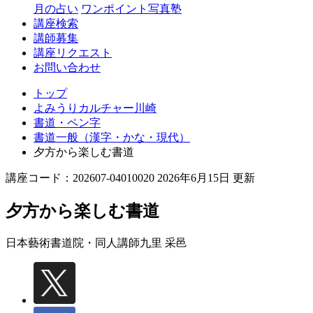
月の占い
ワンポイント写真塾
講座検索
講師募集
講座リクエスト
お問い合わせ
トップ
よみうりカルチャー川崎
書道・ペン字
書道一般（漢字・かな・現代）
夕方から楽しむ書道
講座コード：202607-04010020 2026年6月15日 更新
夕方から楽しむ書道
日本藝術書道院・同人講師
九里 采邑