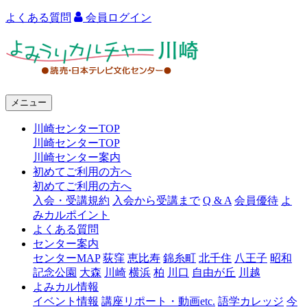
よくある質問
会員ログイン
よ
み
う
メニュー
り
川崎センターTOP
カ
川崎センターTOP
ル
川崎センター案内
初めてご利用の方へ
チ
初めてご利用の方へ
ャ
入会・受講規約
入会から受講まで
Q & A
会員優待
よ
みカルポイント
ー
よくある質問
センター案内
川
センターMAP
荻窪
恵比寿
錦糸町
北千住
八王子
昭和
崎
記念公園
大森
川崎
横浜
柏
川口
自由が丘
川越
よみカル情報
イベント情報
講座リポート・動画etc.
語学カレッジ
今