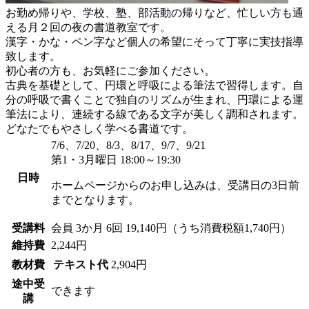
お勤め帰りや、学校、塾、部活動の帰りなど、忙しい方も通
える月２回の夜の書道教室です。
漢字・かな・ペン字など個人の希望にそって丁寧に実技指導
致します。
初心者の方も、お気軽にご参加ください。
古典を基礎として、円環と呼吸による筆法で習得します。自
分の呼吸で書くことで独自のリズムが生まれ、円環による運
筆法により、連続する線である文字が美しく調和されます。
どなたでもやさしく学べる書道です。
7/6、7/20、8/3、8/17、9/7、9/21
第1・3月曜日 18:00～19:30
日時
ホームページからのお申し込みは、受講日の3日前
までとなります。
受講料
会員
3か月 6回 19,140円（うち消費税額1,740円）
維持費
2,244円
教材費
テキスト代
2,904円
途中受
できます
講