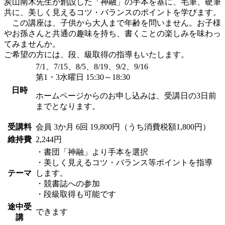
炭山南木先生が創設した「神融」の手本を基に、毛筆、硬筆
共に、美しく見えるコツ・バランスのポイントを学びます。
この講座は、子供から大人まで年齢を問いません。お子様
やお孫さんと共通の趣味を持ち、書くことの楽しみを味わっ
てみませんか。
ご希望の方には、段、級取得の指導もいたします。
7/1、7/15、8/5、8/19、9/2、9/16
第1・3水曜日 15:30～18:30
日時
ホームページからのお申し込みは、受講日の3日前
までとなります。
受講料
会員
3か月 6回 19,800円（うち消費税額1,800円）
維持費
2,244円
・書団「神融」より手本を選択
・美しく見えるコツ・バランス等ポイントを指導
テーマ
します。
・競書誌への参加
・段級取得も可能です
途中受
できます
講