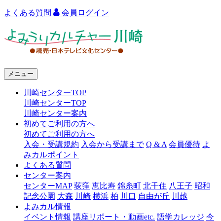
よくある質問
会員ログイン
よ
み
う
メニュー
り
川崎センターTOP
カ
川崎センターTOP
ル
川崎センター案内
初めてご利用の方へ
チ
初めてご利用の方へ
ャ
入会・受講規約
入会から受講まで
Q & A
会員優待
よ
みカルポイント
ー
よくある質問
センター案内
川
センターMAP
荻窪
恵比寿
錦糸町
北千住
八王子
昭和
崎
記念公園
大森
川崎
横浜
柏
川口
自由が丘
川越
よみカル情報
イベント情報
講座リポート・動画etc.
語学カレッジ
今