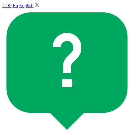
TOP
En
English