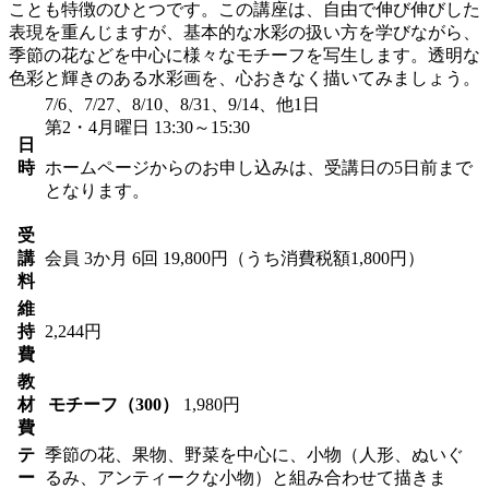
ことも特徴のひとつです。この講座は、自由で伸び伸びした
表現を重んじますが、基本的な水彩の扱い方を学びながら、
季節の花などを中心に様々なモチーフを写生します。透明な
色彩と輝きのある水彩画を、心おきなく描いてみましょう。
7/6、7/27、8/10、8/31、9/14、他1日
第2・4月曜日 13:30～15:30
日
時
ホームページからのお申し込みは、受講日の5日前まで
となります。
受
講
会員
3か月 6回 19,800円（うち消費税額1,800円）
料
維
持
2,244円
費
教
材
モチーフ（300）
1,980円
費
テ
季節の花、果物、野菜を中心に、小物（人形、ぬいぐ
ー
るみ、アンティークな小物）と組み合わせて描きま