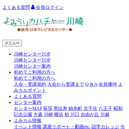
よくある質問
会員ログイン
よ
み
う
メニュー
り
川崎センターTOP
カ
川崎センターTOP
ル
川崎センター案内
初めてご利用の方へ
チ
初めてご利用の方へ
ャ
入会・受講規約
入会から受講まで
Q & A
会員優待
よ
みカルポイント
ー
よくある質問
センター案内
川
センターMAP
荻窪
恵比寿
錦糸町
北千住
八王子
昭和
崎
記念公園
大森
川崎
横浜
柏
川口
自由が丘
川越
よみカル情報
イベント情報
講座リポート・動画etc.
語学カレッジ
今