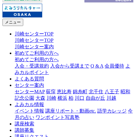
メニュー
川崎センターTOP
川崎センターTOP
川崎センター案内
初めてご利用の方へ
初めてご利用の方へ
入会・受講規約
入会から受講まで
Q & A
会員優待
よ
みカルポイント
よくある質問
センター案内
センターMAP
荻窪
恵比寿
錦糸町
北千住
八王子
昭和
記念公園
大森
川崎
横浜
柏
川口
自由が丘
川越
よみカル情報
イベント情報
講座リポート・動画etc.
語学カレッジ
今
月の占い
ワンポイント写真塾
講座検索
講師募集
講座リクエスト