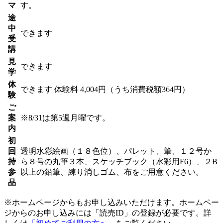
マ
す。
途
中
できます
受
講
見
できます
学
体
できます
体験料
4,004円（うち消費税額364円）
験
ご
案
※8/31は第5週月曜です。
内
初
回
透明水彩絵画（１８色位）、パレット、筆、１２号か
持
ら８号の丸筆３本、スケッチブック（水彩用F6）、２B
参
以上の鉛筆、練り消しゴム、布をご用意ください。
品
※ホームページからもお申し込みいただけます。ホームペー
ジからのお申し込みには「読売ID」の登録が必要です。詳