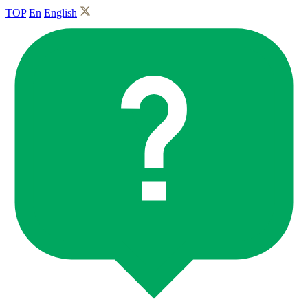
TOP
En
English