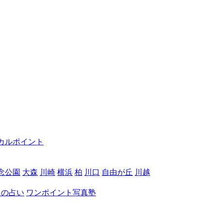
カルポイント
念公園
大森
川崎
横浜
柏
川口
自由が丘
川越
月の占い
ワンポイント写真塾