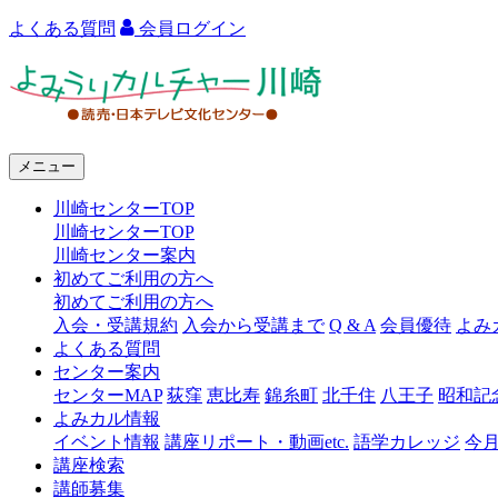
よくある質問
会員ログイン
よ
み
う
メニュー
り
川崎センターTOP
カ
川崎センターTOP
ル
川崎センター案内
初めてご利用の方へ
チ
初めてご利用の方へ
ャ
入会・受講規約
入会から受講まで
Q & A
会員優待
よみ
よくある質問
ー
センター案内
センターMAP
荻窪
恵比寿
錦糸町
北千住
八王子
昭和記
川
よみカル情報
崎
イベント情報
講座リポート・動画etc.
語学カレッジ
今
講座検索
講師募集