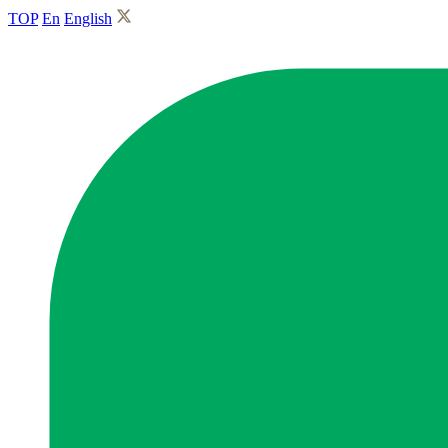
TOP
En
English