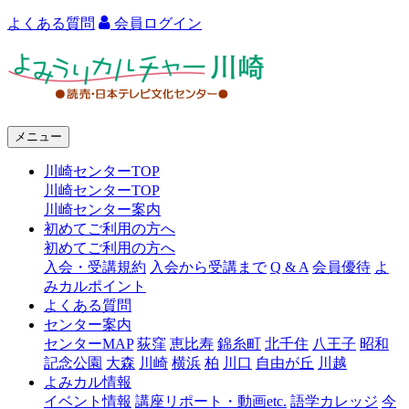
よくある質問
会員ログイン
よ
み
う
メニュー
り
川崎センターTOP
カ
川崎センターTOP
ル
川崎センター案内
初めてご利用の方へ
チ
初めてご利用の方へ
ャ
入会・受講規約
入会から受講まで
Q & A
会員優待
よ
みカルポイント
ー
よくある質問
センター案内
川
センターMAP
荻窪
恵比寿
錦糸町
北千住
八王子
昭和
崎
記念公園
大森
川崎
横浜
柏
川口
自由が丘
川越
よみカル情報
イベント情報
講座リポート・動画etc.
語学カレッジ
今