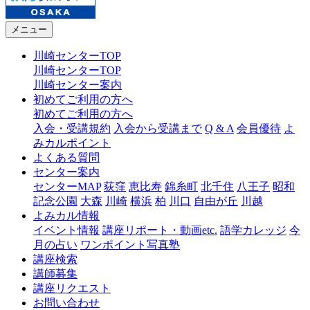
メニュー
川崎センターTOP
川崎センターTOP
川崎センター案内
初めてご利用の方へ
初めてご利用の方へ
入会・受講規約
入会から受講まで
Q & A
会員優待
よ
みカルポイント
よくある質問
センター案内
センターMAP
荻窪
恵比寿
錦糸町
北千住
八王子
昭和
記念公園
大森
川崎
横浜
柏
川口
自由が丘
川越
よみカル情報
イベント情報
講座リポート・動画etc.
語学カレッジ
今
月の占い
ワンポイント写真塾
講座検索
講師募集
講座リクエスト
お問い合わせ