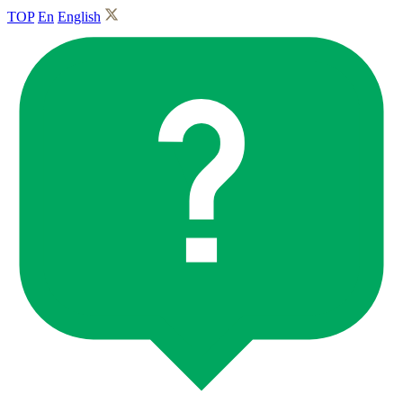
TOP
En
English