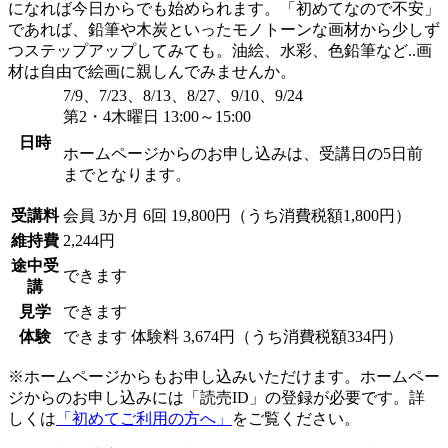
になれば今日からでも始められます。「初めてなので不安」
であれば、鉛筆や木炭といったモノトーンな画材から少しず
つステップアップしてみても。油絵、水彩、色鉛筆など..画
材は自由で絵画に親しんでみませんか。
7/9、7/23、8/13、8/27、9/10、9/24
第2・4木曜日 13:00～15:00
日時
ホームページからのお申し込みは、受講日の5日前
までとなります。
受講料
会員
3か月 6回 19,800円（うち消費税額1,800円）
維持費
2,244円
途中受
できます
講
見学
できます
体験
できます
体験料
3,674円（うち消費税額334円）
※ホームページからもお申し込みいただけます。ホームペー
ジからのお申し込みには「読売ID」の登録が必要です。詳
しくは
「初めてご利用の方へ」
をご覧ください。