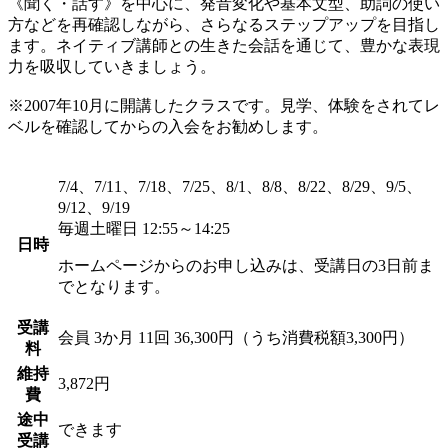
《聞く・話す》を中心に、発音変化や基本文型、助詞の使い
方などを再確認しながら、さらなるステップアップを目指し
ます。ネイティブ講師との生きた会話を通じて、豊かな表現
力を吸収していきましょう。
※2007年10月に開講したクラスです。見学、体験をされてレ
ベルを確認してからの入会をお勧めします。
7/4、7/11、7/18、7/25、8/1、8/8、8/22、8/29、9/5、
9/12、9/19
毎週土曜日 12:55～14:25
日時
ホームページからのお申し込みは、受講日の3日前ま
でとなります。
受講
会員
3か月 11回 36,300円（うち消費税額3,300円）
料
維持
3,872円
費
途中
できます
受講