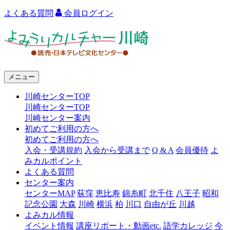
よくある質問
会員ログイン
よ
み
う
メニュー
り
川崎センターTOP
カ
川崎センターTOP
ル
川崎センター案内
初めてご利用の方へ
チ
初めてご利用の方へ
ャ
入会・受講規約
入会から受講まで
Q & A
会員優待
よ
みカルポイント
ー
よくある質問
センター案内
川
センターMAP
荻窪
恵比寿
錦糸町
北千住
八王子
昭和
崎
記念公園
大森
川崎
横浜
柏
川口
自由が丘
川越
よみカル情報
イベント情報
講座リポート・動画etc.
語学カレッジ
今