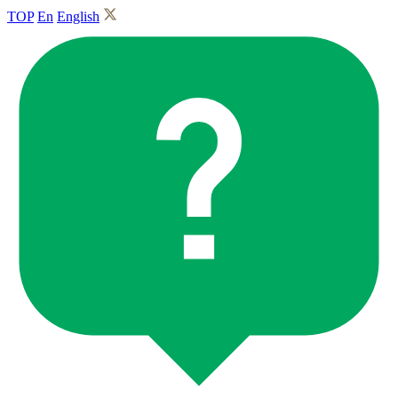
TOP
En
English