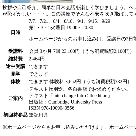
挨拶や自己紹介、簡単な日常会話を楽しく学びましょう。ベ
が恥ずかしい・・・。この講座でそんな不安を吹き飛ばして
7/7、7/21、8/4、8/18、9/1、9/15、9/29
第1・3・5火曜日 19:00～20:30
日時
ホームページからのお申し込みは、受講日の2日
受講料
会員
3か月 7回 23,100円（うち消費税額2,100円）
維持費
2,464円
途中受講
できます
見学
できます
体験
できます
体験料
3,652円（うち消費税額332円）
テキスト代別途。各自書店でお求めください。
テキスト「Interchange Intro 5th edition」
ご案内
出版社：Cambridge University Press
ISBN 978-1009040556
初回持参品
筆記用具
※ホームページからもお申し込みいただけます。ホームペー