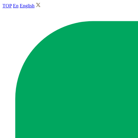
TOP
En
English