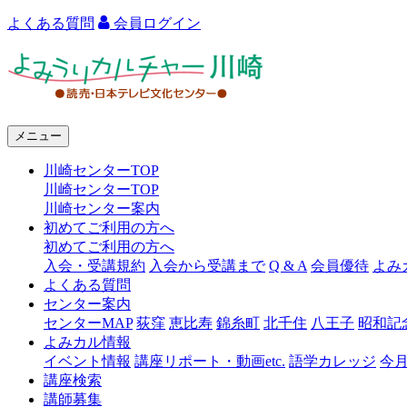
よくある質問
会員ログイン
よ
み
う
メニュー
り
川崎センターTOP
カ
川崎センターTOP
ル
川崎センター案内
初めてご利用の方へ
チ
初めてご利用の方へ
ャ
入会・受講規約
入会から受講まで
Q & A
会員優待
よみ
よくある質問
ー
センター案内
センターMAP
荻窪
恵比寿
錦糸町
北千住
八王子
昭和記
川
よみカル情報
崎
イベント情報
講座リポート・動画etc.
語学カレッジ
今
講座検索
講師募集