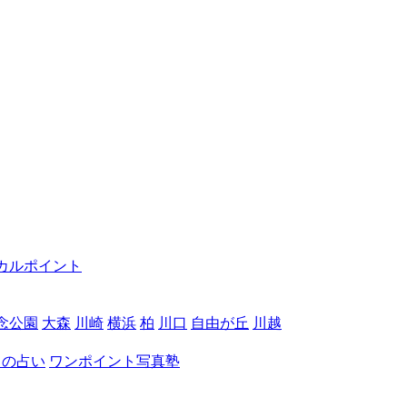
カルポイント
念公園
大森
川崎
横浜
柏
川口
自由が丘
川越
月の占い
ワンポイント写真塾