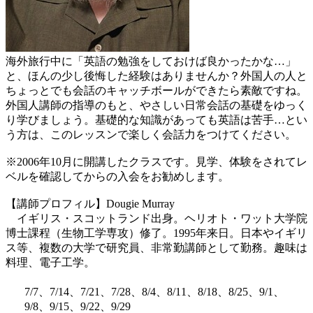
海外旅行中に「英語の勉強をしておけば良かったかな…」
と、ほんの少し後悔した経験はありませんか？外国人の人と
ちょっとでも会話のキャッチボールができたら素敵ですね。
外国人講師の指導のもと、やさしい日常会話の基礎をゆっく
り学びましょう。基礎的な知識があっても英語は苦手…とい
う方は、このレッスンで楽しく会話力をつけてください。
※2006年10月に開講したクラスです。見学、体験をされてレ
ベルを確認してからの入会をお勧めします。
【講師プロフィル】Dougie Murray
イギリス・スコットランド出身。ヘリオト・ワット大学院
博士課程（生物工学専攻）修了。1995年来日。日本やイギリ
ス等、複数の大学で研究員、非常勤講師として勤務。趣味は
料理、電子工学。
7/7、7/14、7/21、7/28、8/4、8/11、8/18、8/25、9/1、
9/8、9/15、9/22、9/29