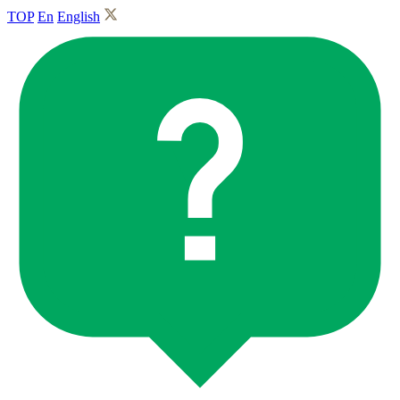
TOP
En
English