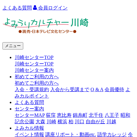
よくある質問
会員ログイン
よ
み
う
メニュー
り
川崎センターTOP
カ
川崎センターTOP
ル
川崎センター案内
初めてご利用の方へ
チ
初めてご利用の方へ
ャ
入会・受講規約
入会から受講まで
Q & A
会員優待
よ
みカルポイント
ー
よくある質問
センター案内
川
センターMAP
荻窪
恵比寿
錦糸町
北千住
八王子
昭和
崎
記念公園
大森
川崎
横浜
柏
川口
自由が丘
川越
よみカル情報
イベント情報
講座リポート・動画etc.
語学カレッジ
今