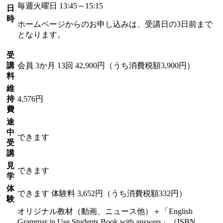
毎週火曜日 13:45～15:15
日
時
ホームページからのお申し込みは、受講日の3日前まで
となります。
受
講
会員
3か月 13回 42,900円（うち消費税額3,900円）
料
維
持
4,576円
費
途
中
できます
受
講
見
できます
学
体
できます
体験料
3,652円（うち消費税額332円）
験
オリジナル教材（動画、ニュース他）＋「English
Grammar in Use Students Book with answers」（ISBN