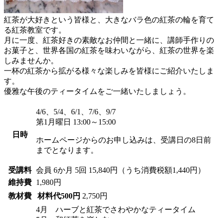
紅茶が大好きという皆様と、大きなバラ色の紅茶の輪を育て
る紅茶教室です。
月に一度、紅茶好きの素敵なお仲間と一緒に、講師手作りの
お菓子と、世界各国の紅茶を味わいながら、紅茶の世界を楽
しみませんか。
一杯の紅茶から拡がる様々な楽しみを皆様にご紹介いたしま
す。
優雅な午後のティータイムをご一緒いたしましょう。
4/6、5/4、6/1、7/6、9/7
第1月曜日 13:00～15:00
日時
ホームページからのお申し込みは、受講日の8日前
までとなります。
受講料
会員
6か月 5回 15,840円（うち消費税額1,440円）
維持費
1,980円
教材費
材料代500円
2,750円
4月 ハーブと紅茶でさわやかなティータイム