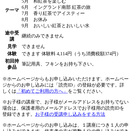
5月 和紅茶を楽しむ
6月 イングランド南部 紅茶の旅
テーマ
7月 香り紅茶でアイスティー
8月 お休み
9月 おいしい紅茶とおいしい水
途中受
継続のみできません
講
見学
できません
体験
できます
体験料
4,114円（うち消費税額374円）
初回持
筆記用具、フキンをお持ち下さい。
参品
※ホームページからもお申し込みいただけます。ホームペー
ジからのお申し込みには「読売ID」の登録が必要です。詳
しくは
「初めてご利用の方へ」
をご覧ください。
※お子様の講座で、お子様がメールアドレスをお持ちでない
場合は、保護者用のメールアドレスでお子様用の読売IDを
登録できます。
お子様の受講申し込みをする方法
※ホームページからのお申し込みは、１講座につき１人の申