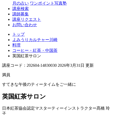
月の占い
ワンポイント写真塾
講座検索
講師募集
講座リクエスト
お問い合わせ
トップ
よみうりカルチャー川崎
料理
コーヒー・紅茶・中国茶
英国紅茶サロン
講座コード：202604-14830030 2026年3月31日 更新
満員
すてきな午後のティータイムをご一緒に
英国紅茶サロン
日本紅茶協会認定マスターティーインストラクター
髙橋 玲
子