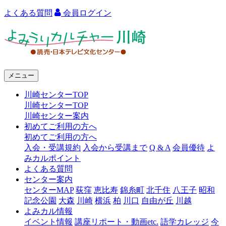
よくある質問
会員ログイン
よ
み
う
メニュー
り
川崎センターTOP
カ
川崎センターTOP
ル
川崎センター案内
初めてご利用の方へ
チ
初めてご利用の方へ
ャ
入会・受講規約
入会から受講まで
Q & A
会員優待
よ
みカルポイント
ー
よくある質問
センター案内
川
センターMAP
荻窪
恵比寿
錦糸町
北千住
八王子
昭和
崎
記念公園
大森
川崎
横浜
柏
川口
自由が丘
川越
よみカル情報
イベント情報
講座リポート・動画etc.
語学カレッジ
今