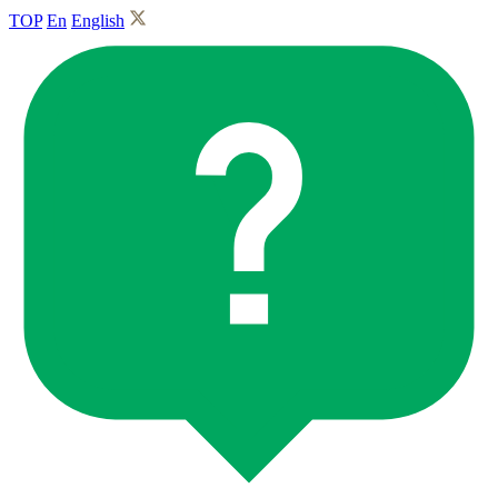
TOP
En
English