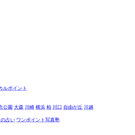
カルポイント
念公園
大森
川崎
横浜
柏
川口
自由が丘
川越
月の占い
ワンポイント写真塾