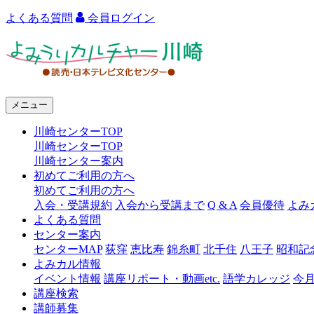
よくある質問
会員ログイン
よ
み
う
メニュー
り
川崎センターTOP
カ
川崎センターTOP
ル
川崎センター案内
初めてご利用の方へ
チ
初めてご利用の方へ
ャ
入会・受講規約
入会から受講まで
Q & A
会員優待
よみ
よくある質問
ー
センター案内
センターMAP
荻窪
恵比寿
錦糸町
北千住
八王子
昭和記
川
よみカル情報
崎
イベント情報
講座リポート・動画etc.
語学カレッジ
今
講座検索
講師募集