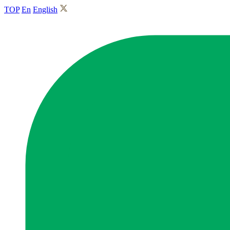
TOP
En
English