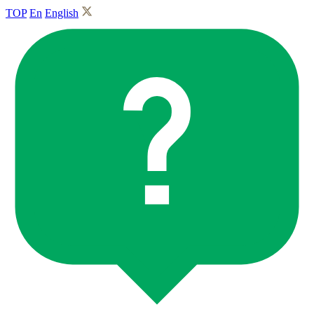
TOP
En
English