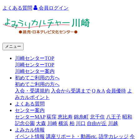
よくある質問
会員ログイン
よ
み
う
メニュー
り
川崎センターTOP
カ
川崎センターTOP
ル
川崎センター案内
初めてご利用の方へ
チ
初めてご利用の方へ
ャ
入会・受講規約
入会から受講まで
Q & A
会員優待
よ
みカルポイント
ー
よくある質問
センター案内
川
センターMAP
荻窪
恵比寿
錦糸町
北千住
八王子
昭和
崎
記念公園
大森
川崎
横浜
柏
川口
自由が丘
川越
よみカル情報
イベント情報
講座リポート・動画etc.
語学カレッジ
今