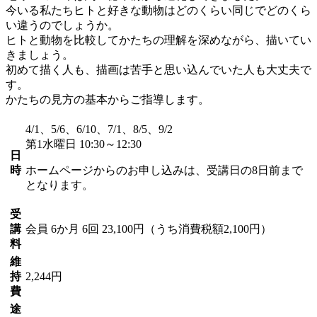
今いる私たちヒトと好きな動物はどのくらい同じでどのくら
い違うのでしょうか。
ヒトと動物を比較してかたちの理解を深めながら、描いてい
きましょう。
初めて描く人も、描画は苦手と思い込んでいた人も大丈夫で
す。
かたちの見方の基本からご指導します。
4/1、5/6、6/10、7/1、8/5、9/2
第1水曜日 10:30～12:30
日
時
ホームページからのお申し込みは、受講日の8日前まで
となります。
受
講
会員
6か月 6回 23,100円（うち消費税額2,100円）
料
維
持
2,244円
費
途