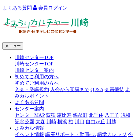
よくある質問
会員ログイン
よ
み
う
メニュー
り
川崎センターTOP
カ
川崎センターTOP
ル
川崎センター案内
初めてご利用の方へ
チ
初めてご利用の方へ
ャ
入会・受講規約
入会から受講まで
Q & A
会員優待
よ
みカルポイント
ー
よくある質問
センター案内
川
センターMAP
荻窪
恵比寿
錦糸町
北千住
八王子
昭和
崎
記念公園
大森
川崎
横浜
柏
川口
自由が丘
川越
よみカル情報
イベント情報
講座リポート・動画etc.
語学カレッジ
今