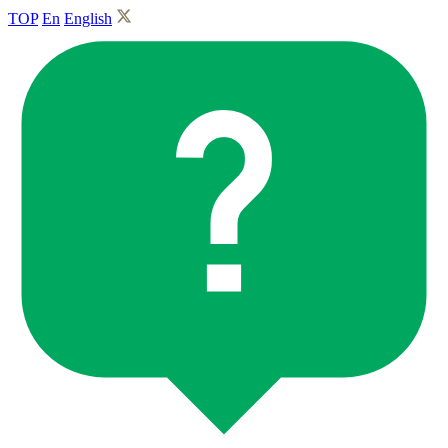
TOP
En
English