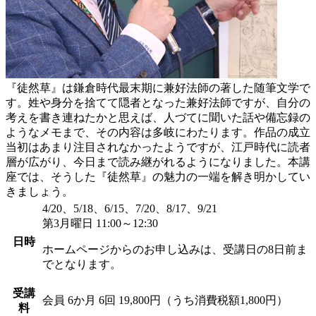
『徒然草』は鎌倉時代最末期に兼好法師の著した随筆文学で
す。姓や身分を捨てて隠者となった兼好法師ですが、自分の
考えを書き連ねたかと思えば、人づてに聞いた話や備忘録の
ようなメモまで、その内容は多岐にわたります。作品の成立
当初はあまり注目されなかったようですが、江戸時代に読者
層が広がり、今日まで読み継がれるようになりました。本講
座では、そうした『徒然草』の魅力の一端を解き明かしてい
きましょう。
4/20、5/18、6/15、7/20、8/17、9/21
第3月曜日 11:00～12:30
日時
ホームページからのお申し込みは、受講日の8日前ま
でとなります。
受講
会員
6か月 6回 19,800円（うち消費税額1,800円）
料