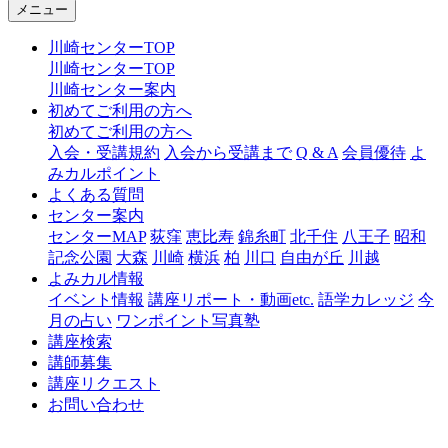
メニュー
川崎センターTOP
川崎センターTOP
川崎センター案内
初めてご利用の方へ
初めてご利用の方へ
入会・受講規約
入会から受講まで
Q & A
会員優待
よ
みカルポイント
よくある質問
センター案内
センターMAP
荻窪
恵比寿
錦糸町
北千住
八王子
昭和
記念公園
大森
川崎
横浜
柏
川口
自由が丘
川越
よみカル情報
イベント情報
講座リポート・動画etc.
語学カレッジ
今
月の占い
ワンポイント写真塾
講座検索
講師募集
講座リクエスト
お問い合わせ