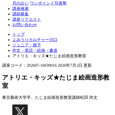
月の占い
ワンポイント写真塾
講座検索
講師募集
講座リクエスト
お問い合わせ
トップ
よみうりカルチャー川口
ジュニア・親子
作文・英語・絵画・書道
アトリエ・キッズ★たじま絵画造形教室
講座コード：202607-16039016 2026年7月2日 更新
アトリエ・キッズ★たじま絵画造形教
室
東京藝術大学卒、たじま絵画造形教室講師
松田 尚丈