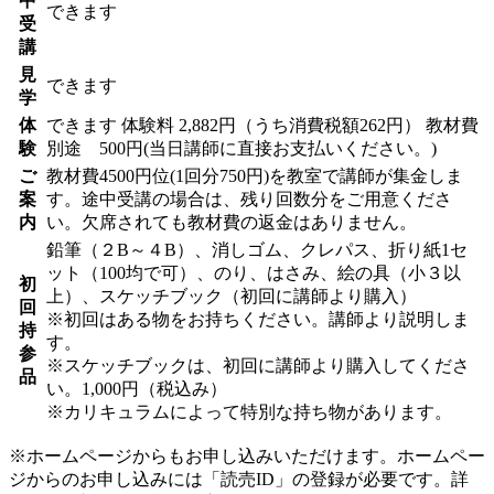
中
できます
受
講
見
できます
学
体
できます
体験料
2,882円（うち消費税額262円）
教材費
験
別途 500円(当日講師に直接お支払いください。)
ご
教材費4500円位(1回分750円)を教室で講師が集金しま
案
す。途中受講の場合は、残り回数分をご用意くださ
内
い。欠席されても教材費の返金はありません。
鉛筆（２B～４B）、消しゴム、クレパス、折り紙1セ
ット（100均で可）、のり、はさみ、絵の具（小３以
初
上）、スケッチブック（初回に講師より購入）
回
※初回はある物をお持ちください。講師より説明しま
持
す。
参
※スケッチブックは、初回に講師より購入してくださ
品
い。1,000円（税込み）
※カリキュラムによって特別な持ち物があります。
※ホームページからもお申し込みいただけます。ホームペー
ジからのお申し込みには「読売ID」の登録が必要です。詳