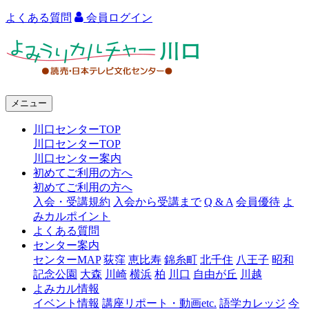
よくある質問
会員ログイン
よ
み
う
メニュー
り
川口センターTOP
カ
川口センターTOP
ル
川口センター案内
初めてご利用の方へ
チ
初めてご利用の方へ
ャ
入会・受講規約
入会から受講まで
Q & A
会員優待
よ
みカルポイント
ー
よくある質問
センター案内
川
センターMAP
荻窪
恵比寿
錦糸町
北千住
八王子
昭和
口
記念公園
大森
川崎
横浜
柏
川口
自由が丘
川越
よみカル情報
イベント情報
講座リポート・動画etc.
語学カレッジ
今