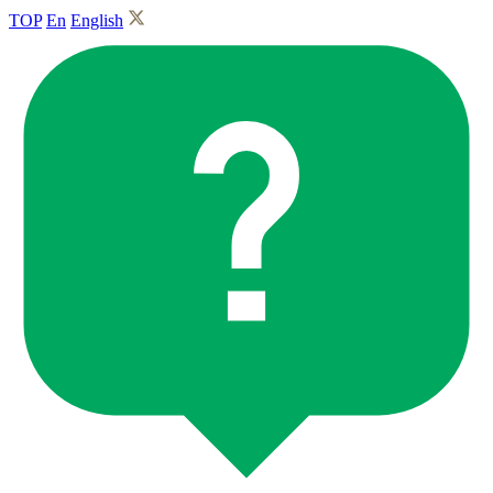
TOP
En
English