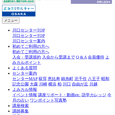
メニュー
川口センターTOP
川口センターTOP
川口センター案内
初めてご利用の方へ
初めてご利用の方へ
入会・受講規約
入会から受講まで
Q & A
会員優待
よ
みカルポイント
よくある質問
センター案内
センターMAP
荻窪
恵比寿
錦糸町
北千住
八王子
昭和
記念公園
大森
川崎
横浜
柏
川口
自由が丘
川越
よみカル情報
イベント情報
講座リポート・動画etc.
語学カレッジ
今
月の占い
ワンポイント写真塾
講座検索
講師募集