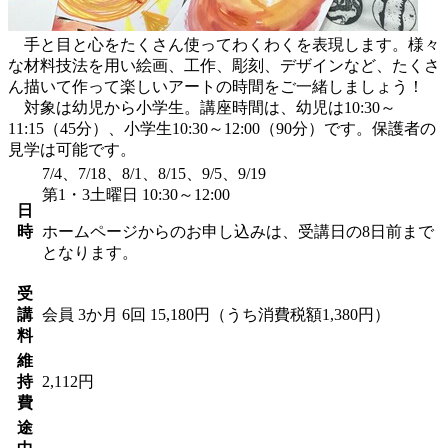
手と目と心をたくさん使ってわくわくを表現します。様々
な材料技法を用い絵画、工作、彫刻、デザインなど、たくさ
ん描いて作って楽しいアートの時間をご一緒しましょう！
対象は幼児から小学生。講座時間は、幼児は10:30～
11:15（45分）、小学生10:30～12:00（90分）です。保護者の
見学は可能です。
7/4、7/18、8/1、8/15、9/5、9/19
第1・3土曜日 10:30～12:00
日
時
ホームページからのお申し込みは、受講日の8日前まで
となります。
受
講
会員
3か月 6回 15,180円（うち消費税額1,380円）
料
維
持
2,112円
費
途