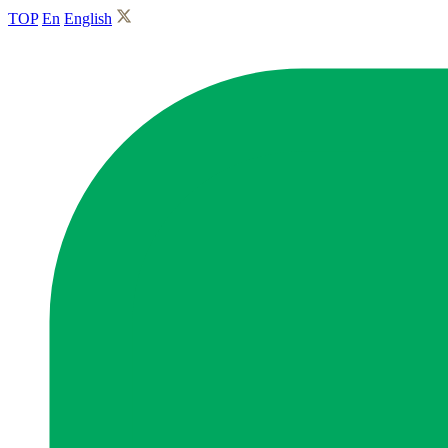
TOP
En
English