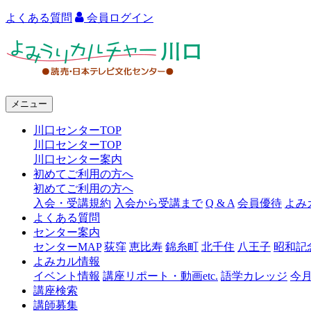
よくある質問
会員ログイン
よ
み
う
メニュー
り
川口センターTOP
カ
川口センターTOP
ル
川口センター案内
初めてご利用の方へ
チ
初めてご利用の方へ
ャ
入会・受講規約
入会から受講まで
Q & A
会員優待
よみ
よくある質問
ー
センター案内
センターMAP
荻窪
恵比寿
錦糸町
北千住
八王子
昭和記
川
よみカル情報
口
イベント情報
講座リポート・動画etc.
語学カレッジ
今
講座検索
講師募集