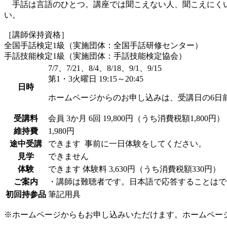
手話は言語のひとつ。講座では聞こえない人、聞こえにくい
い。
［講師保持資格］
全国手話検定1級（実施団体：全国手話研修センター）
手話技能検定1級（実施団体：手話技能検定協会）
7/7、7/21、8/4、8/18、9/1、9/15
第1・3火曜日 19:15～20:45
日時
ホームページからのお申し込みは、受講日の6日
受講料
会員
3か月 6回 19,800円（うち消費税額1,800円）
維持費
1,980円
途中受講
できます
事前に一日体験をしてください。
見学
できません
体験
できます
体験料
3,630円（うち消費税額330円）
ご案内
・講師は難聴者です。日本語で応答することはで
初回持参品
筆記用具
※ホームページからもお申し込みいただけます。ホームペー