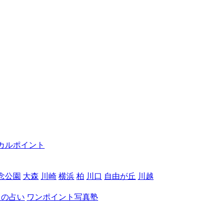
カルポイント
念公園
大森
川崎
横浜
柏
川口
自由が丘
川越
月の占い
ワンポイント写真塾