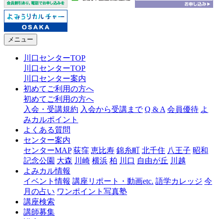
メニュー
川口センターTOP
川口センターTOP
川口センター案内
初めてご利用の方へ
初めてご利用の方へ
入会・受講規約
入会から受講まで
Q & A
会員優待
よ
みカルポイント
よくある質問
センター案内
センターMAP
荻窪
恵比寿
錦糸町
北千住
八王子
昭和
記念公園
大森
川崎
横浜
柏
川口
自由が丘
川越
よみカル情報
イベント情報
講座リポート・動画etc.
語学カレッジ
今
月の占い
ワンポイント写真塾
講座検索
講師募集