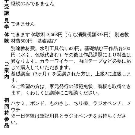
中
継続のみできません
受
講
見
できません
学
体
できます
体験料
3,663円（うち消費税額333円）
別途教
験
材費500円 基礎結び
別途教材費。水引工具代1,500円。基礎結び三作品各500
円（水引、色紙代含む）その後は作品課題により料金は
異なります。カラーワイヤー、両面テープなど必要に応
ご
じて購入していただきます。
案
基礎講座（3ヶ月）を受講された方は、上級2に進級しま
内
す。
※ご希望の方は、家元発行の師範免状、看板も取得でき
ます。くわしくは講師にご相談ください。
初
ハサミ、ボンド、ものさし、ちり棒、ラジオペンチ、メ
回
ウチ
持
※一日体験は筆記用具とラジオペンチをお持ちくださ
参
い。
品