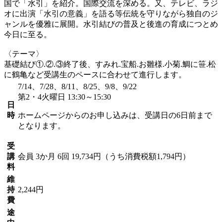
国で「水引」を紹介。国際交流を深める。又、テレビ、ラジ
オに出演「水引の意義」を語る等伝統を守りながら独自のジ
ャンルを優雅に展開。水引結びの普及と後進の育成につとめ
今日に至る。
〈テーマ〉
基礎結び①.②.③終了後、すみれ.宝船.お雛様.小菊.鯛に笹.松
に鶴亀など受講生のペースに合わせて進行します。
7/14、7/28、8/11、8/25、9/8、9/22
第2・4火曜日 13:30～15:30
日
時
ホームページからのお申し込みは、受講日の6日前まで
となります。
受
講
会員
3か月 6回 19,734円（うち消費税額1,794円）
料
維
持
2,244円
費
途