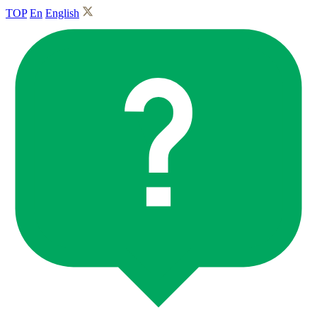
TOP
En
English