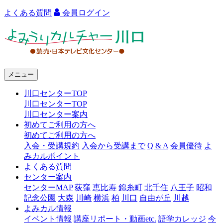
よくある質問
会員ログイン
よ
み
う
メニュー
り
川口センターTOP
カ
川口センターTOP
ル
川口センター案内
初めてご利用の方へ
チ
初めてご利用の方へ
ャ
入会・受講規約
入会から受講まで
Q & A
会員優待
よ
みカルポイント
ー
よくある質問
センター案内
川
センターMAP
荻窪
恵比寿
錦糸町
北千住
八王子
昭和
口
記念公園
大森
川崎
横浜
柏
川口
自由が丘
川越
よみカル情報
イベント情報
講座リポート・動画etc.
語学カレッジ
今