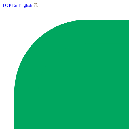
TOP
En
English