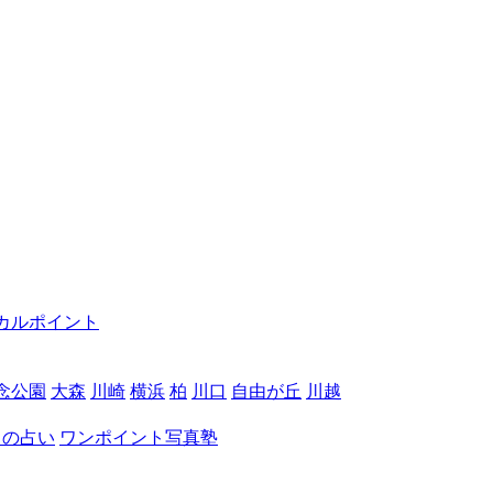
カルポイント
念公園
大森
川崎
横浜
柏
川口
自由が丘
川越
月の占い
ワンポイント写真塾