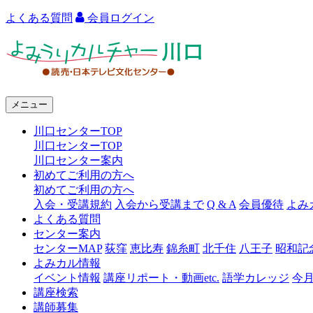
よくある質問
会員ログイン
よ
み
う
メニュー
り
川口センターTOP
カ
川口センターTOP
ル
川口センター案内
初めてご利用の方へ
チ
初めてご利用の方へ
ャ
入会・受講規約
入会から受講まで
Q & A
会員優待
よみ
よくある質問
ー
センター案内
センターMAP
荻窪
恵比寿
錦糸町
北千住
八王子
昭和記
川
よみカル情報
口
イベント情報
講座リポート・動画etc.
語学カレッジ
今
講座検索
講師募集