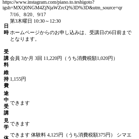
https://www.instagram.com/piano.to.teshigoto?
igsh=MXQ0NGM4ZjNjaWZrcQ%3D%3D&utm_source=qr
7/16、8/20、9/17
第3木曜日 10:30～12:30
日
時
ホームページからのお申し込みは、受講日の6日前まで
となります。
受
講
会員
3か月 3回 11,220円（うち消費税額1,020円）
料
維
持
1,155円
費
途
中
できます
受
講
見
できます
学
できます
体験料
4,125円（うち消費税額375円）
シマエ
体