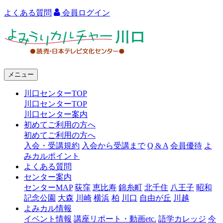
よくある質問
会員ログイン
よ
み
う
メニュー
り
川口センターTOP
カ
川口センターTOP
ル
川口センター案内
初めてご利用の方へ
チ
初めてご利用の方へ
ャ
入会・受講規約
入会から受講まで
Q & A
会員優待
よ
みカルポイント
ー
よくある質問
センター案内
川
センターMAP
荻窪
恵比寿
錦糸町
北千住
八王子
昭和
口
記念公園
大森
川崎
横浜
柏
川口
自由が丘
川越
よみカル情報
イベント情報
講座リポート・動画etc.
語学カレッジ
今