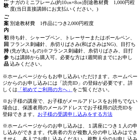
ナガのミニフレーム(約10㎝×8㎝)別途教材費 1,000円程
験
度(当日直接講師にお支払いください。)
ご
案
別途教材費 1作品につき2,000円程度
内
初
待ち針、シャープペン、トレーサーまたはボールペン、
回
フランス刺繡針、糸切りばさみ(和ばさみはNG)、目打ち
持
(先が丸いもの)※フランス刺繡針、糸切りばさみ、目打
参
ちは講師から購入可。必要な方は1週間前までにお申し
品
込みください。
※ホームページからもお申し込みいただけます。ホームペー
ジからのお申し込みには「読売ID」の登録が必要です。詳
しくは
「初めてご利用の方へ」
をご覧ください。
※お子様の講座で、お子様がメールアドレスをお持ちでない
場合は、保護者用のメールアドレスでお子様用の読売IDを
登録できます。
お子様の受講申し込みをする方法
※ホームページからのお申し込みは、１講座につき１人の申
し込みができます。代表者の方が複数人分の申し込みはでき
ません。各人でお申し込みください。複数人分のお申し込み