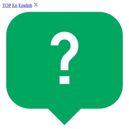
TOP
En
English