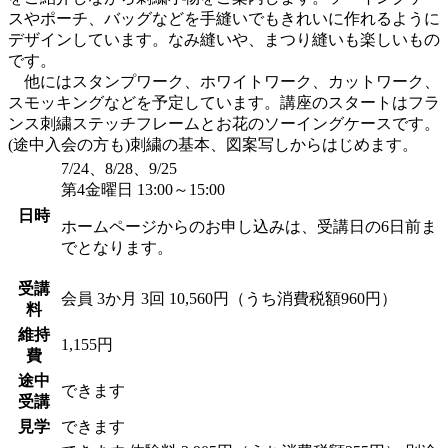
スやポーチ、バッグなどを手縫いでもきれいに作れるように
デザインしています。なみ縫いや、まつり縫いも楽しいもの
です。
他にはスタンプワーク、ホワイトワーク、カットワーク、
スモッキングなどを予定しています。講座のスタートはフラ
ンス刺繍ステッチフレームとお花のソーイングケースです。
(途中入会の方も)刺繍の基本、図案写しからはじめます。
7/24、8/28、9/25
第4金曜日 13:00～15:00
日時
ホームページからのお申し込みは、受講日の6日前ま
でとなります。
受講
会員
3か月 3回 10,560円（うち消費税額960円）
料
維持
1,155円
費
途中
できます
受講
見学
できます