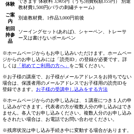
できます
体験料
3,905円（うち消費税額355円）
別途
体験
教材費1,500円(バラの刺繡チャーム)
ご案
別途教材費。1作品3,000円前後
内
初回
ソーイングセット(あれば)、シャーペン、トレーサ
持参
ー又は書けないボールペン
品
※ホームページからもお申し込みいただけます。ホームペー
ジからのお申し込みには「読売ID」の登録が必要です。詳
しくは
「初めてご利用の方へ」
をご覧ください。
※お子様の講座で、お子様がメールアドレスをお持ちでない
場合は、保護者用のメールアドレスでお子様用の読売IDを
登録できます。
お子様の受講申し込みをする方法
※ホームページからのお申し込みは、１講座につき１人の申
し込みができます。代表者の方が複数人分の申し込みはでき
ません。各人でお申し込みください。複数人分のお申し込み
をされたい場合は、お電話でお問い合わせください。
※残席状況は申し込み手続き中に変動する場合があります。