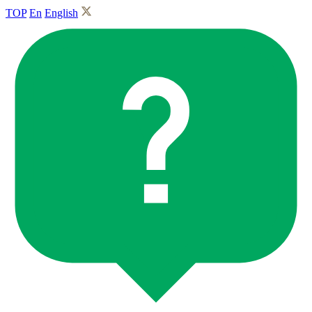
TOP
En
English