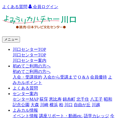
よくある質問
会員ログイン
よ
み
う
メニュー
り
川口センターTOP
カ
川口センターTOP
ル
川口センター案内
初めてご利用の方へ
チ
初めてご利用の方へ
ャ
入会・受講規約
入会から受講まで
Q & A
会員優待
よ
みカルポイント
ー
よくある質問
センター案内
川
センターMAP
荻窪
恵比寿
錦糸町
北千住
八王子
昭和
口
記念公園
大森
川崎
横浜
柏
川口
自由が丘
川越
よみカル情報
イベント情報
講座リポート・動画etc.
語学カレッジ
今