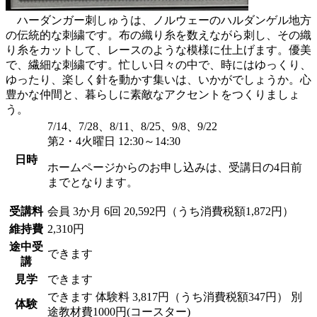
ハーダンガー刺しゅうは、ノルウェーのハルダンゲル地方
の伝統的な刺繍です。布の織り糸を数えながら刺し、その織
り糸をカットして、レースのような模様に仕上げます。優美
で、繊細な刺繍です。忙しい日々の中で、時にはゆっくり、
ゆったり、楽しく針を動かす集いは、いかがでしょうか。心
豊かな仲間と、暮らしに素敵なアクセントをつくりましょ
う。
7/14、7/28、8/11、8/25、9/8、9/22
第2・4火曜日 12:30～14:30
日時
ホームページからのお申し込みは、受講日の4日前
までとなります。
受講料
会員
3か月 6回 20,592円（うち消費税額1,872円）
維持費
2,310円
途中受
できます
講
見学
できます
できます
体験料
3,817円（うち消費税額347円）
別
体験
途教材費1000円(コースター)