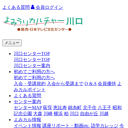
よくある質問
会員ログイン
よ
み
う
メニュー
り
川口センターTOP
カ
川口センターTOP
ル
川口センター案内
初めてご利用の方へ
チ
初めてご利用の方へ
ャ
入会・受講規約
入会から受講まで
Q & A
会員優待
よ
みカルポイント
ー
よくある質問
センター案内
川
センターMAP
荻窪
恵比寿
錦糸町
北千住
八王子
昭和
口
記念公園
大森
川崎
横浜
柏
川口
自由が丘
川越
よみカル情報
イベント情報
講座リポート・動画etc.
語学カレッジ
今