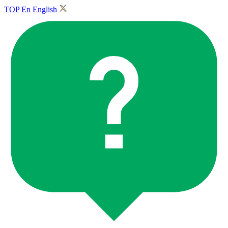
TOP
En
English