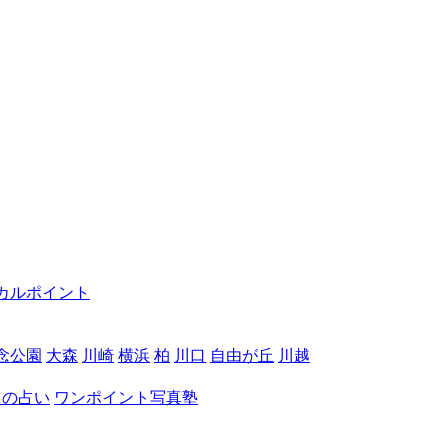
カルポイント
念公園
大森
川崎
横浜
柏
川口
自由が丘
川越
月の占い
ワンポイント写真塾