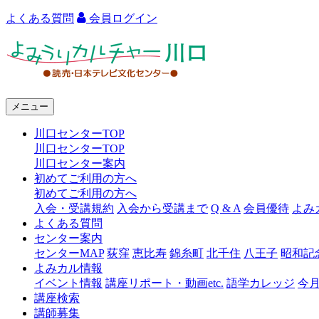
よくある質問
会員ログイン
よ
み
う
メニュー
り
川口センターTOP
カ
川口センターTOP
ル
川口センター案内
初めてご利用の方へ
チ
初めてご利用の方へ
ャ
入会・受講規約
入会から受講まで
Q & A
会員優待
よみ
よくある質問
ー
センター案内
センターMAP
荻窪
恵比寿
錦糸町
北千住
八王子
昭和記
川
よみカル情報
口
イベント情報
講座リポート・動画etc.
語学カレッジ
今
講座検索
講師募集