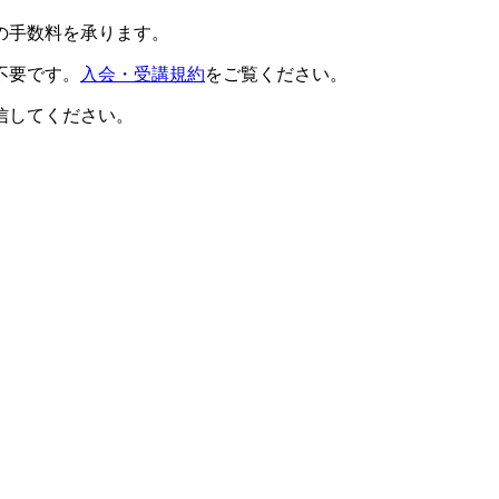
の手数料を承ります。
不要です。
入会・受講規約
をご覧ください。
信してください。