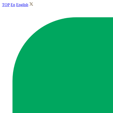
TOP
En
English