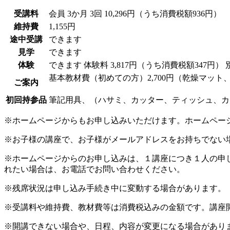
受講料
会員
3か月 3回 10,296円（うち消費税額936円）
維持費
1,155円
途中受講
できます
見学
できます
体験
できます
体験料
3,817円（うち消費税額347円）
基本教材費（初めての方）2,700円（乾燥マット
ご案内
初回持参品
筆記用具、（ハサミ、カッター、ティッシュ、カ
※ホームページからもお申し込みいただけます。ホームペー
※お子様の講座で、お子様がメールアドレスをお持ちでない
※ホームページからのお申し込みは、１講座につき１人の申
れたい場合は、お電話でお問い合わせください。
※残席状況は申し込み手続き中に変動する場合があります。
※受講料や維持費、教材費等は消費税込みの金額です。講座
※開講できない場合や、日程、内容が変更になる場合があり