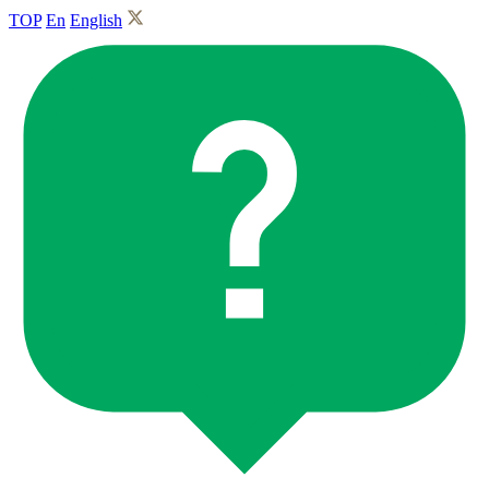
TOP
En
English