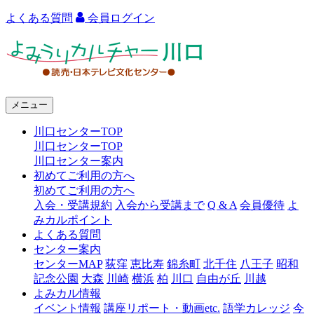
よくある質問
会員ログイン
よ
み
う
メニュー
り
川口センターTOP
カ
川口センターTOP
ル
川口センター案内
初めてご利用の方へ
チ
初めてご利用の方へ
ャ
入会・受講規約
入会から受講まで
Q & A
会員優待
よ
みカルポイント
ー
よくある質問
センター案内
川
センターMAP
荻窪
恵比寿
錦糸町
北千住
八王子
昭和
口
記念公園
大森
川崎
横浜
柏
川口
自由が丘
川越
よみカル情報
イベント情報
講座リポート・動画etc.
語学カレッジ
今