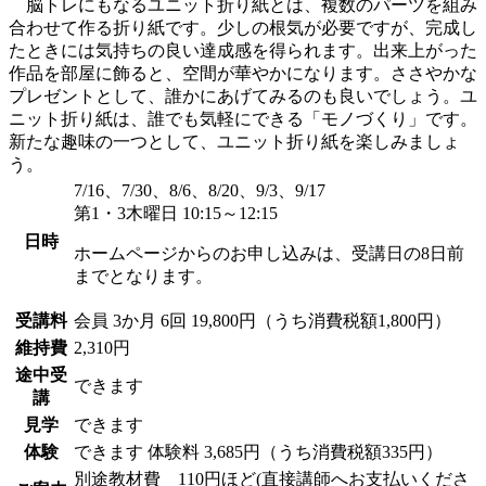
脳トレにもなるユニット折り紙とは、複数のパーツを組み
合わせて作る折り紙です。少しの根気が必要ですが、完成し
たときには気持ちの良い達成感を得られます。出来上がった
作品を部屋に飾ると、空間が華やかになります。ささやかな
プレゼントとして、誰かにあげてみるのも良いでしょう。ユ
ニット折り紙は、誰でも気軽にできる「モノづくり」です。
新たな趣味の一つとして、ユニット折り紙を楽しみましょ
う。
7/16、7/30、8/6、8/20、9/3、9/17
第1・3木曜日 10:15～12:15
日時
ホームページからのお申し込みは、受講日の8日前
までとなります。
受講料
会員
3か月 6回 19,800円（うち消費税額1,800円）
維持費
2,310円
途中受
できます
講
見学
できます
体験
できます
体験料
3,685円（うち消費税額335円）
別途教材費 110円ほど(直接講師へお支払いくださ