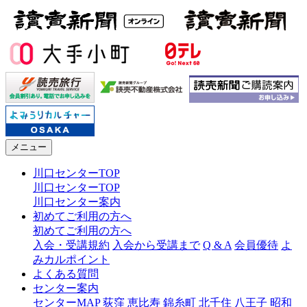
メニュー
川口センターTOP
川口センターTOP
川口センター案内
初めてご利用の方へ
初めてご利用の方へ
入会・受講規約
入会から受講まで
Q & A
会員優待
よ
みカルポイント
よくある質問
センター案内
センターMAP
荻窪
恵比寿
錦糸町
北千住
八王子
昭和