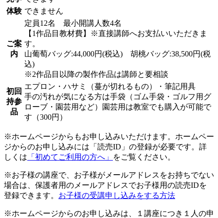
体験
できません
定員12名 最小開講人数4名
【1作品目教材費】※直接講師へお支払いいただきま
ご案
す。
内
山葡萄バッグ:44,000円(税込) 胡桃バッグ:38,500円(税
込)
※2作品目以降の製作作品は講師と要相談
エプロン・ハサミ（蔓が切れるもの）・筆記用具
初回
手の汚れが気になる方は手袋（ゴム手袋・ゴルフ用グ
持参
ローブ・園芸用など）園芸用は教室でも購入が可能で
品
す（300円）
※ホームページからもお申し込みいただけます。ホームペー
ジからのお申し込みには「読売ID」の登録が必要です。詳
しくは
「初めてご利用の方へ」
をご覧ください。
※お子様の講座で、お子様がメールアドレスをお持ちでない
場合は、保護者用のメールアドレスでお子様用の読売IDを
登録できます。
お子様の受講申し込みをする方法
※ホームページからのお申し込みは、１講座につき１人の申