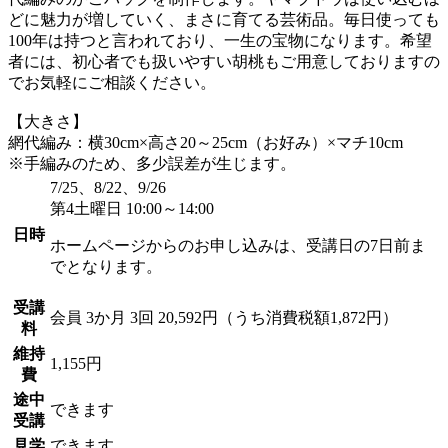
どに魅力が増していく、まさに育てる芸術品。毎日使っても
100年は持つと言われており、一生の宝物になります。希望
者には、初心者でも扱いやすい胡桃もご用意しておりますの
でお気軽にご相談ください。
【大きさ】
網代編み：横30cm×高さ20～25cm（お好み）×マチ10cm
※手編みのため、多少誤差が生じます。
7/25、8/22、9/26
第4土曜日 10:00～14:00
日時
ホームページからのお申し込みは、受講日の7日前ま
でとなります。
受講
会員
3か月 3回 20,592円（うち消費税額1,872円）
料
維持
1,155円
費
途中
できます
受講
見学
できます