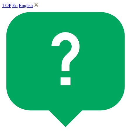
TOP
En
English