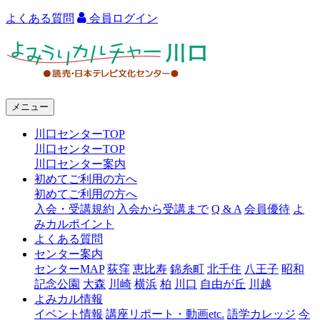
よくある質問
会員ログイン
よ
み
う
メニュー
り
川口センターTOP
カ
川口センターTOP
ル
川口センター案内
初めてご利用の方へ
チ
初めてご利用の方へ
ャ
入会・受講規約
入会から受講まで
Q & A
会員優待
よ
みカルポイント
ー
よくある質問
センター案内
川
センターMAP
荻窪
恵比寿
錦糸町
北千住
八王子
昭和
口
記念公園
大森
川崎
横浜
柏
川口
自由が丘
川越
よみカル情報
イベント情報
講座リポート・動画etc.
語学カレッジ
今