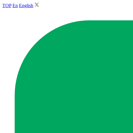
TOP
En
English