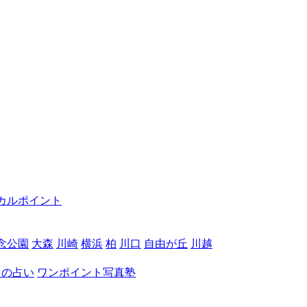
カルポイント
念公園
大森
川崎
横浜
柏
川口
自由が丘
川越
月の占い
ワンポイント写真塾