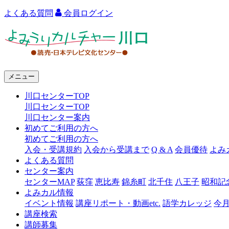
よくある質問
会員ログイン
よ
み
う
メニュー
り
川口センターTOP
カ
川口センターTOP
ル
川口センター案内
初めてご利用の方へ
チ
初めてご利用の方へ
ャ
入会・受講規約
入会から受講まで
Q & A
会員優待
よみ
よくある質問
ー
センター案内
センターMAP
荻窪
恵比寿
錦糸町
北千住
八王子
昭和記
川
よみカル情報
口
イベント情報
講座リポート・動画etc.
語学カレッジ
今
講座検索
講師募集