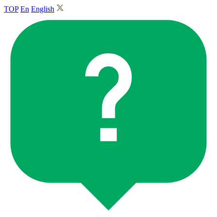
TOP
En
English