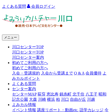
よくある質問
会員ログイン
よ
み
う
メニュー
り
川口センターTOP
カ
川口センターTOP
ル
川口センター案内
初めてご利用の方へ
チ
初めてご利用の方へ
ャ
入会・受講規約
入会から受講まで
Q & A
会員優待
よ
みカルポイント
ー
よくある質問
センター案内
川
センターMAP
荻窪
恵比寿
錦糸町
北千住
八王子
昭和
口
記念公園
大森
川崎
横浜
柏
川口
自由が丘
川越
よみカル情報
イベント情報
講座リポート・動画etc.
語学カレッジ
今