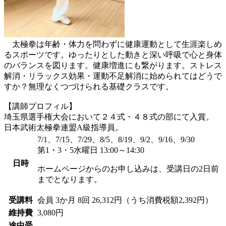
太極拳は年齢・体力を問わずに健康運動として生涯楽しめ
るスポーツです。ゆったりとした動きと深い呼吸で心と身体
のバランスを図ります。健康増進にも繋がります。ストレス
解消・リラックス効果・運動不足解消に始められてはどうで
すか？無理なくつづけられる基礎クラスです。
【講師プロフィル】
埼玉県選手権大会において２４式・４８式の部にて入賞。
日本武術太極拳連盟A級指導員。
7/1、7/15、7/29、8/5、8/19、9/2、9/16、9/30
第1・3・5水曜日 13:00～14:30
日時
ホームページからのお申し込みは、受講日の2日前
までとなります。
受講料
会員
3か月 8回 26,312円（うち消費税額2,392円）
維持費
3,080円
途中受