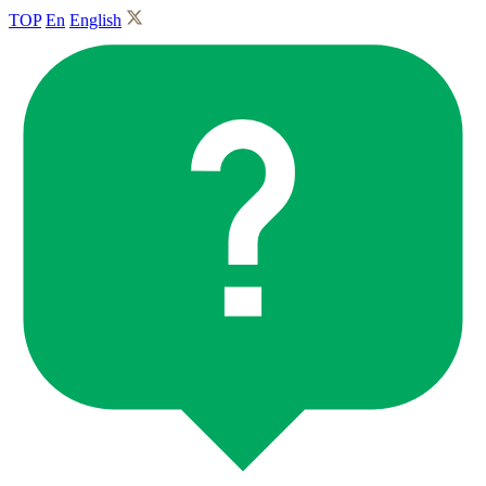
TOP
En
English