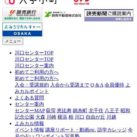
メニュー
川口センターTOP
川口センターTOP
川口センター案内
初めてご利用の方へ
初めてご利用の方へ
入会・受講規約
入会から受講まで
Q & A
会員優待
よ
みカルポイント
よくある質問
センター案内
センターMAP
荻窪
恵比寿
錦糸町
北千住
八王子
昭和
記念公園
大森
川崎
横浜
柏
川口
自由が丘
川越
よみカル情報
イベント情報
講座リポート・動画etc.
語学カレッジ
今
月の占い
ワンポイント写真塾