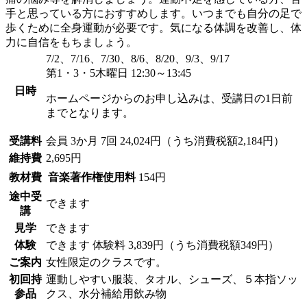
手と思っている方におすすめします。いつまでも自分の足で
歩くために全身運動が必要です。気になる体調を改善し、体
力に自信をもちましょう。
7/2、7/16、7/30、8/6、8/20、9/3、9/17
第1・3・5木曜日 12:30～13:45
日時
ホームページからのお申し込みは、受講日の1日前
までとなります。
受講料
会員
3か月 7回 24,024円（うち消費税額2,184円）
維持費
2,695円
教材費
音楽著作権使用料
154円
途中受
できます
講
見学
できます
体験
できます
体験料
3,839円（うち消費税額349円）
ご案内
女性限定のクラスです。
初回持
運動しやすい服装、タオル、シューズ、５本指ソッ
参品
クス、水分補給用飲み物