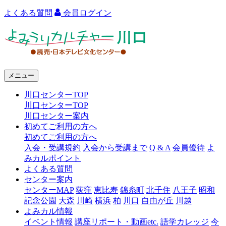
よくある質問
会員ログイン
よ
み
う
メニュー
り
川口センターTOP
カ
川口センターTOP
ル
川口センター案内
初めてご利用の方へ
チ
初めてご利用の方へ
ャ
入会・受講規約
入会から受講まで
Q & A
会員優待
よ
みカルポイント
ー
よくある質問
センター案内
川
センターMAP
荻窪
恵比寿
錦糸町
北千住
八王子
昭和
口
記念公園
大森
川崎
横浜
柏
川口
自由が丘
川越
よみカル情報
イベント情報
講座リポート・動画etc.
語学カレッジ
今