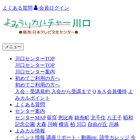
よくある質問
会員ログイン
よ
み
う
メニュー
り
川口センターTOP
カ
川口センターTOP
ル
川口センター案内
初めてご利用の方へ
チ
初めてご利用の方へ
ャ
入会・受講規約
入会から受講まで
Q & A
会員優待
よ
みカルポイント
ー
よくある質問
センター案内
川
センターMAP
荻窪
恵比寿
錦糸町
北千住
八王子
昭和
口
記念公園
大森
川崎
横浜
柏
川口
自由が丘
川越
よみカル情報
イベント情報
講座リポート・動画etc.
語学カレッジ
今