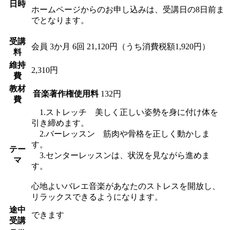
日時
ホームページからのお申し込みは、受講日の8日前ま
でとなります。
受講
会員
3か月 6回 21,120円（うち消費税額1,920円）
料
維持
2,310円
費
教材
音楽著作権使用料
132円
費
1.ストレッチ 美しく正しい姿勢を身に付け体を
引き締めます。
2.バーレッスン 筋肉や骨格を正しく動かしま
す。
テー
3.センターレッスンは、状況を見ながら進めま
マ
す。
心地よいバレエ音楽があなたのストレスを開放し、
リラックスできるようになります。
途中
できます
受講