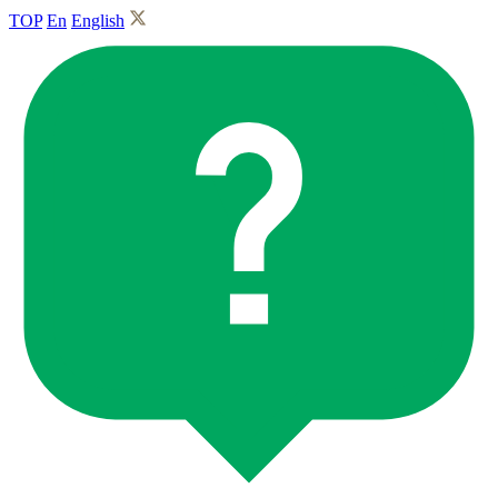
TOP
En
English