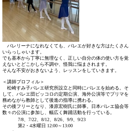
バレリーナになれなくても、バレエが好きな方はたくさん
いらっしゃいます。
でも基本から丁寧に無理なく、正しい自分の体の使い方を覚
えないとどこかしら不調や、怪我に悩まされます。
そんな不安がおきないよう、レッスンをしていきます。
＜講師プロフィル＞
松崎すみ子バレエ研究所設立と同時にバレエを始める。そ
して、バレエ団ピッコロの定期公演、海外公演等でプリマを
務めながら教師として後進の指導に携わる。
その後フリーとなり、漆原宏樹氏に師事。日本バレエ協会等
数々の公演に参加し、幅広く舞踊活動を行っている。
7/8、7/22、8/12、8/26、9/9、9/23
第2・4水曜日 12:00～13:00