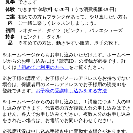
見学
できます
体験
できます
体験料
3,520円（うち消費税額320円）
ご案
初めての方もブランクがあって、やり直したい方も
内
ご一緒に楽しくレッスンしましょう。
初回
レオタード、タイツ（ピンク）、バレエシューズ
持参
（ピンク）、タオル
品
※初めての方は、動きやすい服装、厚手の靴下。
※ホームページからもお申し込みいただけます。ホームペー
ジからのお申し込みには「読売ID」の登録が必要です。詳
しくは
「初めてご利用の方へ」
をご覧ください。
※お子様の講座で、お子様がメールアドレスをお持ちでない
場合は、保護者用のメールアドレスでお子様用の読売IDを
登録できます。
お子様の受講申し込みをする方法
※ホームページからのお申し込みは、１講座につき１人の申
し込みができます。代表者の方が複数人分の申し込みはでき
ません。各人でお申し込みください。複数人分のお申し込み
をされたい場合は、お電話でお問い合わせください。
※残席状況は申し込み手続き中に変動する場合があります。