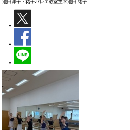
池田洋子・祐子バレエ教室主宰
池田 祐子