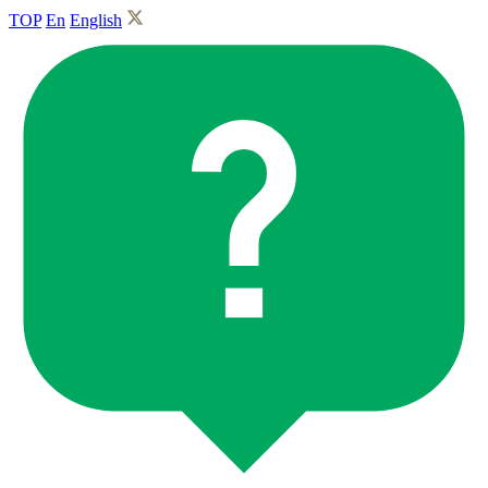
TOP
En
English