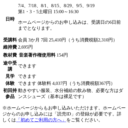
7/4、7/18、8/1、8/15、8/29、9/5、9/19
第1・3・5土曜日 15:00～16:30
日時
ホームページからのお申し込みは、受講日の6日前
までとなります。
受講料
会員
3か月 7回 25,410円（うち消費税額2,310円）
維持費
2,695円
教材費
音楽著作権使用料
154円
途中受
できます
講
見学
できます
体験
できます
体験料
4,037円（うち消費税額367円）
初回持
動きやすい服装、水分補給の飲み物、必要な方はダ
参品
ンスシューズ（基本は裸足です）
※ホームページからもお申し込みいただけます。ホームペー
ジからのお申し込みには「読売ID」の登録が必要です。詳
しくは
「初めてご利用の方へ」
をご覧ください。