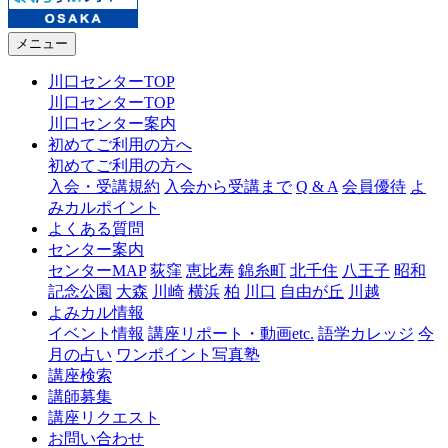
メニュー
川口センターTOP
川口センターTOP
川口センター案内
初めてご利用の方へ
初めてご利用の方へ
入会・受講規約
入会から受講まで
Q & A
会員優待
よ
みカルポイント
よくある質問
センター案内
センターMAP
荻窪
恵比寿
錦糸町
北千住
八王子
昭和
記念公園
大森
川崎
横浜
柏
川口
自由が丘
川越
よみカル情報
イベント情報
講座リポート・動画etc.
語学カレッジ
今
月の占い
ワンポイント写真塾
講座検索
講師募集
講座リクエスト
お問い合わせ