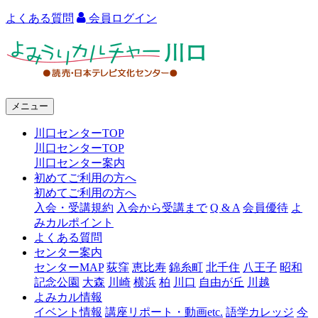
よくある質問
会員ログイン
よ
み
う
メニュー
り
川口センターTOP
カ
川口センターTOP
ル
川口センター案内
初めてご利用の方へ
チ
初めてご利用の方へ
ャ
入会・受講規約
入会から受講まで
Q & A
会員優待
よ
みカルポイント
ー
よくある質問
センター案内
川
センターMAP
荻窪
恵比寿
錦糸町
北千住
八王子
昭和
口
記念公園
大森
川崎
横浜
柏
川口
自由が丘
川越
よみカル情報
イベント情報
講座リポート・動画etc.
語学カレッジ
今