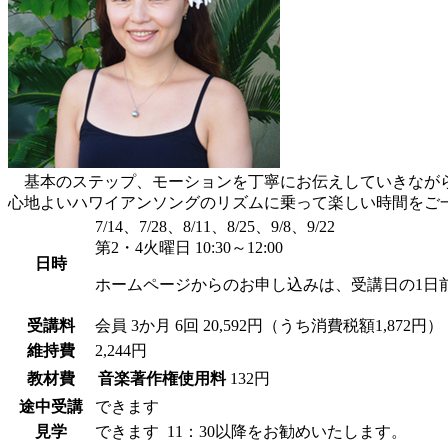
基本のステップ、モーションを丁寧にお伝えしていきなが
心地よいハワイアンソングのリズムに乗って楽しい時間をご
7/14、7/28、8/11、8/25、9/8、9/22
第2・4火曜日 10:30～12:00
日時
ホームページからのお申し込みは、受講日の1日
受講料
会員
3か月 6回 20,592円（うち消費税額1,872円）
維持費
2,244円
教材費
音楽著作権使用料
132円
途中受講
できます
見学
できます
11：30以降をお勧めいたします。