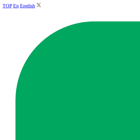
TOP
En
English