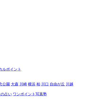
カルポイント
念公園
大森
川崎
横浜
柏
川口
自由が丘
川越
月の占い
ワンポイント写真塾