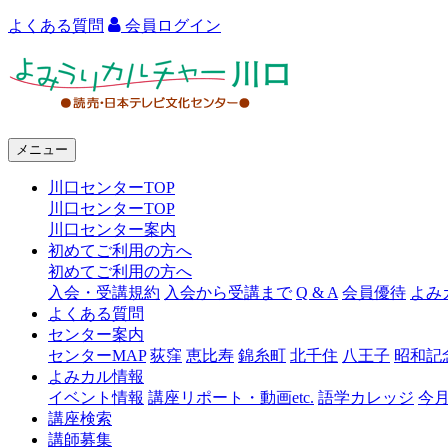
よくある質問
会員ログイン
よ
み
う
メニュー
り
川口センターTOP
カ
川口センターTOP
ル
川口センター案内
初めてご利用の方へ
チ
初めてご利用の方へ
ャ
入会・受講規約
入会から受講まで
Q & A
会員優待
よみ
よくある質問
ー
センター案内
センターMAP
荻窪
恵比寿
錦糸町
北千住
八王子
昭和記
川
よみカル情報
口
イベント情報
講座リポート・動画etc.
語学カレッジ
今
講座検索
講師募集