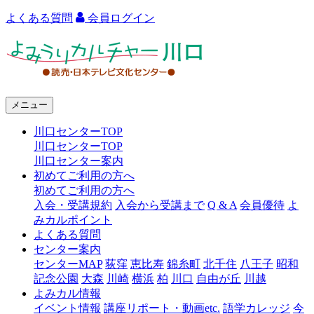
よくある質問
会員ログイン
よ
み
う
メニュー
り
川口センターTOP
カ
川口センターTOP
ル
川口センター案内
初めてご利用の方へ
チ
初めてご利用の方へ
ャ
入会・受講規約
入会から受講まで
Q & A
会員優待
よ
みカルポイント
ー
よくある質問
センター案内
川
センターMAP
荻窪
恵比寿
錦糸町
北千住
八王子
昭和
口
記念公園
大森
川崎
横浜
柏
川口
自由が丘
川越
よみカル情報
イベント情報
講座リポート・動画etc.
語学カレッジ
今