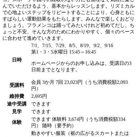
んでいただけるよう、基本からレッスンします。リズミカル
で心地よいステップをリピートすることにより、心身ともに
すばらしい運動効果をもたらします。みんなで楽しくおどり
ましょう。フラメンコは踊ってみたいけれど初めてだし、ち
ょっと不安、そんな方のためにわかりやすく、個々のペース
に合わせて進めていきます。
7/1、7/15、7/29、8/5、8/19、9/2、9/16
第1・3・5水曜日 15:45～16:45
日時
ホームページからのお申し込みは、受講日の3
日前までとなります。
会員
3か月 7回 23,023円（うち消費税額2,093
受講料
円）
維持費
2,695円
途中受講
できます
見学
できます
できます
体験料
3,674円（うち消費税額334
体験
円）
随時（要予約）
動きやすい服装（裾の広がるスカートまたは