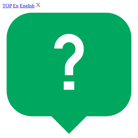
TOP
En
English