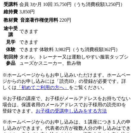
受講料
会員
3か月 10回 35,750円（うち消費税額3,250円）
維持費
3,850円
教材費
音楽著作権使用料
220円
途中受
できます
講
見学
できます
体験
できます
体験料
3,982円（うち消費税額362円）
初回持
タオル、トレーナー又は運動しやすい服装タップシ
参品
ューズかスニーカー、飲み物
※ホームページからもお申し込みいただけます。ホームペー
ジからのお申し込みには「読売ID」の登録が必要です。詳
しくは
「初めてご利用の方へ」
をご覧ください。
※お子様の講座で、お子様がメールアドレスをお持ちでない
場合は、保護者用のメールアドレスでお子様用の読売IDを
登録できます。
お子様の受講申し込みをする方法
※ホームページからのお申し込みは、１講座につき１人の申
し込みができます。代表者の方が複数人分の申し込みはでき