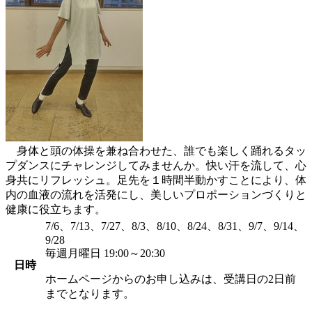
身体と頭の体操を兼ね合わせた、誰でも楽しく踊れるタッ
プダンスにチャレンジしてみませんか。快い汗を流して、心
身共にリフレッシュ。足先を１時間半動かすことにより、体
内の血液の流れを活発にし、美しいプロポーションづくりと
健康に役立ちます。
7/6、7/13、7/27、8/3、8/10、8/24、8/31、9/7、9/14、
9/28
毎週月曜日 19:00～20:30
日時
ホームページからのお申し込みは、受講日の2日前
までとなります。