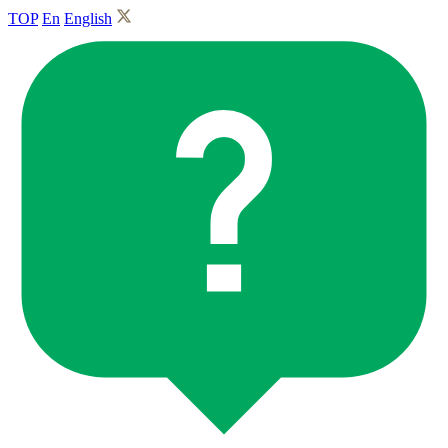
TOP
En
English