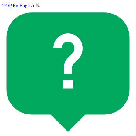
TOP
En
English