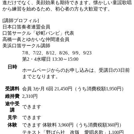
進だけでなく、美顔効果も期待できます。懐かしい童謡歌唱
から練習を始めるため、初心者の方も大歓迎です。
[講師プロフィル]
日本口笛奏者連盟会員
口笛サークル「砂町バンビ」代表
高橋一眞とゆかいな仲間達会員
美浜口笛サークル講師
7/8、7/22、8/12、8/26、9/9、9/23
第2・4水曜日 13:30～15:00
日時
ホームページからのお申し込みは、受講日の3日前
までとなります。
受講料
会員
3か月 6回 21,450円（うち消費税額1,950円）
維持費
2,310円
途中受
できます
講
見学
できます
体験
できます
体験料
3,960円（うち消費税額360円）
テキスト「野ばら社 改版 愛唱名歌」1,100円