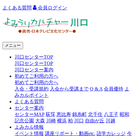
よくある質問
会員ログイン
よ
み
う
メニュー
り
川口センターTOP
カ
川口センターTOP
ル
川口センター案内
初めてご利用の方へ
チ
初めてご利用の方へ
ャ
入会・受講規約
入会から受講まで
Q & A
会員優待
よ
みカルポイント
ー
よくある質問
センター案内
川
センターMAP
荻窪
恵比寿
錦糸町
北千住
八王子
昭和
口
記念公園
大森
川崎
横浜
柏
川口
自由が丘
川越
よみカル情報
イベント情報
講座リポート・動画etc.
語学カレッジ
今