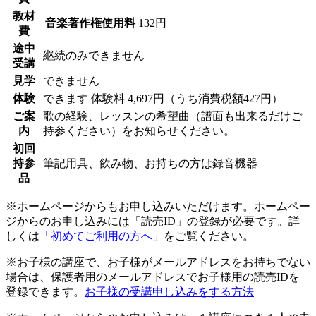
教材
音楽著作権使用料
132円
費
途中
継続のみできません
受講
見学
できません
体験
できます
体験料
4,697円（うち消費税額427円）
ご案
歌の経験、レッスンの希望曲（譜面も出来るだけご
内
持参ください）をお知らせください。
初回
持参
筆記用具、飲み物、お持ちの方は録音機器
品
※ホームページからもお申し込みいただけます。ホームペー
ジからのお申し込みには「読売ID」の登録が必要です。詳
しくは
「初めてご利用の方へ」
をご覧ください。
※お子様の講座で、お子様がメールアドレスをお持ちでない
場合は、保護者用のメールアドレスでお子様用の読売IDを
登録できます。
お子様の受講申し込みをする方法