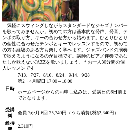
気軽にスウィングしながらスタンダードなジャズナンバー
を歌ってみませんか。初めての方は基本的な発声、発音、テ
ンポの取り方、キーの合わせ方から始めます。ひとりひとり
の個性に合わせたテンポとキーでレッスンするので、初めて
の方も経験のある方も楽しく学べます。ジャズバンドの演奏
で歌えるようになるのが目標です。講師のピアノ伴奏であな
たしか歌えないJAZZを歌いましょう。＊お一人30分間の個
人レッスンです
7/13、7/27、8/10、8/24、9/14、9/28
第2・4月曜日 17:00～18:00
日時
ホームページからのお申し込みは、受講日の6日前ま
でとなります。
受講
会員
3か月 6回 25,740円（うち消費税額2,340円）
料
維持
2,310円
費