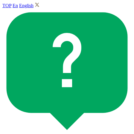
TOP
En
English