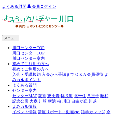
よくある質問
会員ログイン
よ
み
う
メニュー
り
川口センターTOP
カ
川口センターTOP
ル
川口センター案内
初めてご利用の方へ
チ
初めてご利用の方へ
ャ
入会・受講規約
入会から受講まで
Q & A
会員優待
よ
みカルポイント
ー
よくある質問
センター案内
川
センターMAP
荻窪
恵比寿
錦糸町
北千住
八王子
昭和
口
記念公園
大森
川崎
横浜
柏
川口
自由が丘
川越
よみカル情報
イベント情報
講座リポート・動画etc.
語学カレッジ
今