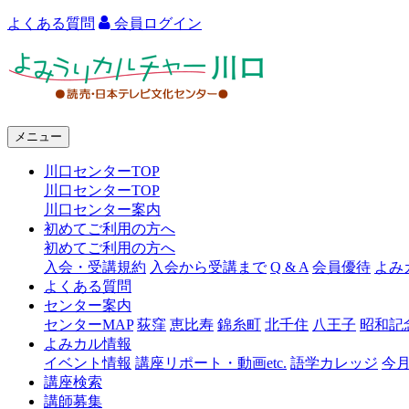
よくある質問
会員ログイン
よ
み
う
メニュー
り
川口センターTOP
カ
川口センターTOP
ル
川口センター案内
初めてご利用の方へ
チ
初めてご利用の方へ
ャ
入会・受講規約
入会から受講まで
Q & A
会員優待
よみ
よくある質問
ー
センター案内
センターMAP
荻窪
恵比寿
錦糸町
北千住
八王子
昭和記
川
よみカル情報
口
イベント情報
講座リポート・動画etc.
語学カレッジ
今
講座検索
講師募集