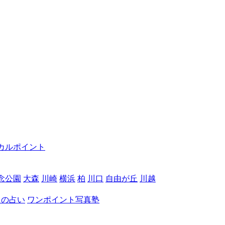
カルポイント
念公園
大森
川崎
横浜
柏
川口
自由が丘
川越
月の占い
ワンポイント写真塾