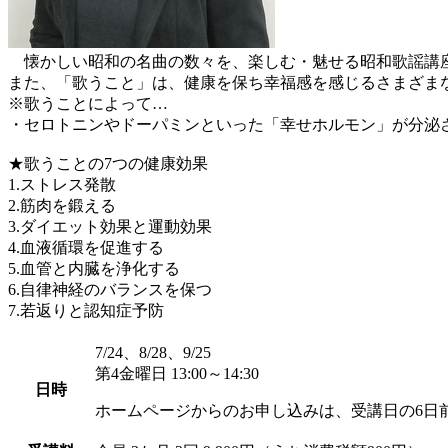
懐かしい昭和の名曲の数々を、楽しむ・魅せる昭和歌謡講座
また、「歌うこと」は、健康を保ち幸福感を感じるさまざま
※歌うことによって…
・セロトニンやドーパミンといった「幸せホルモン」が分泌
★歌うことの7つの健康効果
1.ストレス発散
2.筋肉を鍛える
3.ダイエット効果と運動効果
4.血液循環を促進する
5.血管と内臓を浄化する
6.自律神経のバランスを保つ
7.若返りと認知症予防
7/24、8/28、9/25
第4金曜日 13:00～14:30
日時
ホームページからのお申し込みは、受講日の6日