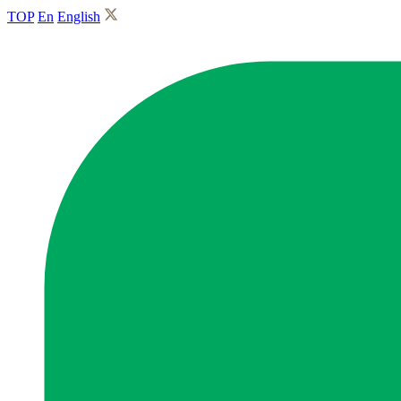
TOP
En
English