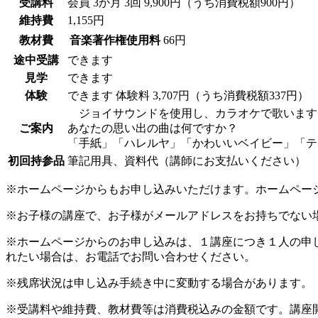
受講料
会員
3か月 3回 9,900円（うち消費税額900円）
維持費
1,155円
教材費
音楽著作権使用料
66円
途中受講
できます
見学
できます
体験
できます
体験料
3,707円（うち消費税額337円）
ジョイサウンドを使用し、カラオケで歌います
ご案内
あなたの思い出の曲は何ですか？
「手紙」「ハレルヤ」「かわいいベイビー」「テ
初回持参品
筆記用具、資料代（講師にお支払いください）
※ホームページからもお申し込みいただけます。ホームペー
※お子様の講座で、お子様がメールアドレスをお持ちでない
※ホームページからのお申し込みは、１講座につき１人の申
れたい場合は、お電話でお問い合わせください。
※残席状況は申し込み手続き中に変動する場合があります。
※受講料や維持費、教材費等は消費税込みの金額です。講座