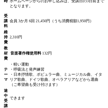
時
ホームページからのお申し込みは、受講日の3日前まで
となります。
受
講
会員
3か月 6回 21,450円（うち消費税額1,950円）
料
維
持
2,310円
費
教
材
音楽著作権使用料
132円
費
・軽い運動
テ
・呼吸法と発声練習
ー
・日本抒情歌、ポピュラー曲、ミュージカル曲、イタ
マ
リア歌曲、ドイツ歌曲、オペラアリアなどから選曲
（ご希望曲も受け付けます）
途
中
できます
受
講