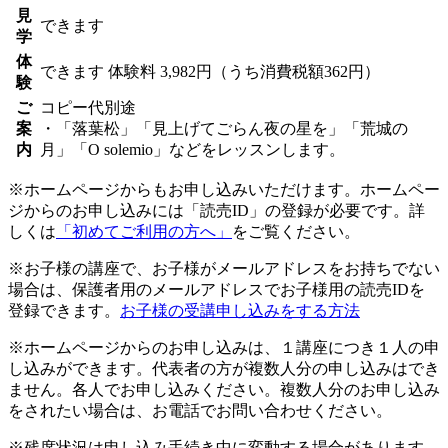
見
できます
学
体
できます
体験料
3,982円（うち消費税額362円）
験
ご
コピー代別途
案
・「落葉松」「見上げてごらん夜の星を」「荒城の
内
月」「O solemio」などをレッスンします。
※ホームページからもお申し込みいただけます。ホームペー
ジからのお申し込みには「読売ID」の登録が必要です。詳
しくは
「初めてご利用の方へ」
をご覧ください。
※お子様の講座で、お子様がメールアドレスをお持ちでない
場合は、保護者用のメールアドレスでお子様用の読売IDを
登録できます。
お子様の受講申し込みをする方法
※ホームページからのお申し込みは、１講座につき１人の申
し込みができます。代表者の方が複数人分の申し込みはでき
ません。各人でお申し込みください。複数人分のお申し込み
をされたい場合は、お電話でお問い合わせください。
※残席状況は申し込み手続き中に変動する場合があります。