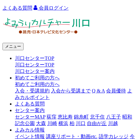
よくある質問
会員ログイン
よ
み
う
メニュー
り
川口センターTOP
カ
川口センターTOP
ル
川口センター案内
初めてご利用の方へ
チ
初めてご利用の方へ
ャ
入会・受講規約
入会から受講まで
Q & A
会員優待
よ
みカルポイント
ー
よくある質問
センター案内
川
センターMAP
荻窪
恵比寿
錦糸町
北千住
八王子
昭和
口
記念公園
大森
川崎
横浜
柏
川口
自由が丘
川越
よみカル情報
イベント情報
講座リポート・動画etc.
語学カレッジ
今