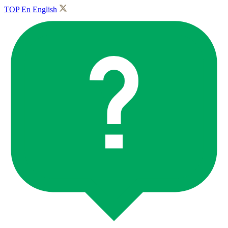
TOP
En
English