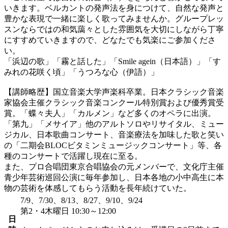
いきます。ベルカントの発声法を身につけて、自然な発声と
豊かな表現で一緒に楽しく歌ってみませんか。グループレッ
スンならではの和気藹々とした雰囲気を大切にしながら丁寧
にすすめていきますので、どなたでも気楽にご参加くださ
い。
「浜辺の歌」「霧と話した」「Smile agein（日本語）」「す
みれの花咲く頃」「うつろな心（伊語）」
【講師略歴】国立音楽大学声楽科卒業。日本クラシック音楽
家協会主催クラシック音楽コンクール特別賞および優秀賞受
賞。「蝶々夫人」「カルメン」など多くのオペラに出演。
「第九」「メサイア」他のアルトソロやリサイタル、ミュー
ジカル、日本歌曲コンサート、音楽療法を加味した歌と笑い
の「二期会BLOCビタミンミュージックコンサート」等、各
種のコンサートで活躍し現在に至る。
また、プロ合唱団東京合唱協会の元メンバーで、文化庁主催
青少年芸術巡回公演に毎年参加し、日本各地の小中高生に本
物の芸術を体感してもらう活動を長年続けていた。
7/9、7/30、8/13、8/27、9/10、9/24
第2・4木曜日 10:30～12:00
日