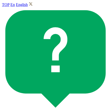
TOP
En
English