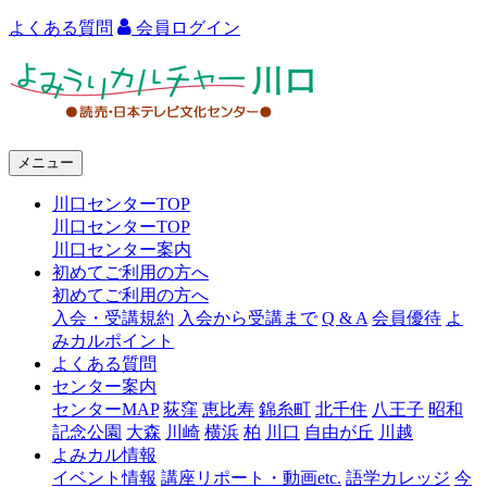
よくある質問
会員ログイン
よ
み
う
メニュー
り
川口センターTOP
カ
川口センターTOP
ル
川口センター案内
初めてご利用の方へ
チ
初めてご利用の方へ
ャ
入会・受講規約
入会から受講まで
Q & A
会員優待
よ
みカルポイント
ー
よくある質問
センター案内
川
センターMAP
荻窪
恵比寿
錦糸町
北千住
八王子
昭和
口
記念公園
大森
川崎
横浜
柏
川口
自由が丘
川越
よみカル情報
イベント情報
講座リポート・動画etc.
語学カレッジ
今