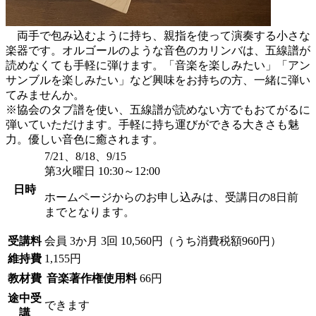
両手で包み込むように持ち、親指を使って演奏する小さな
楽器です。オルゴールのような音色のカリンバは、五線譜が
読めなくても手軽に弾けます。「音楽を楽しみたい」「アン
サンブルを楽しみたい」など興味をお持ちの方、一緒に弾い
てみませんか。
※協会のタブ譜を使い、五線譜が読めない方でもおてがるに
弾いていただけます。手軽に持ち運びができる大きさも魅
力。優しい音色に癒されます。
7/21、8/18、9/15
第3火曜日 10:30～12:00
日時
ホームページからのお申し込みは、受講日の8日前
までとなります。
受講料
会員
3か月 3回 10,560円（うち消費税額960円）
維持費
1,155円
教材費
音楽著作権使用料
66円
途中受
できます
講