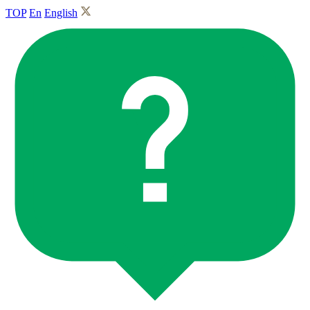
TOP
En
English