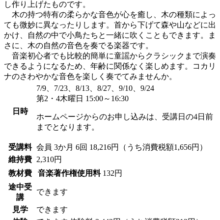
し作り上げたものです。
木の持つ特有の柔らかな音色が心を癒し、木の種類によっ
ても微妙に異なったりします。首から下げて森や山などに出
かけ、自然の中で小鳥たちと一緒に吹くこともできます。ま
さに、木の自然の音色を奏でる楽器です。
音楽初心者でも比較的簡単に童謡からクラシックまで演奏
できるようになるため、年齢に関係なく楽しめます。コカリ
ナのさわやかな音色を楽しく奏でてみませんか。
7/9、7/23、8/13、8/27、9/10、9/24
第2・4木曜日 15:00～16:30
日時
ホームページからのお申し込みは、受講日の4日前
までとなります。
受講料
会員
3か月 6回 18,216円（うち消費税額1,656円）
維持費
2,310円
教材費
音楽著作権使用料
132円
途中受
できます
講
見学
できます