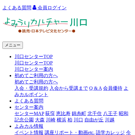
よくある質問
会員ログイン
よ
み
う
メニュー
り
川口センターTOP
カ
川口センターTOP
ル
川口センター案内
初めてご利用の方へ
チ
初めてご利用の方へ
ャ
入会・受講規約
入会から受講まで
Q & A
会員優待
よ
みカルポイント
ー
よくある質問
センター案内
川
センターMAP
荻窪
恵比寿
錦糸町
北千住
八王子
昭和
口
記念公園
大森
川崎
横浜
柏
川口
自由が丘
川越
よみカル情報
イベント情報
講座リポート・動画etc.
語学カレッジ
今