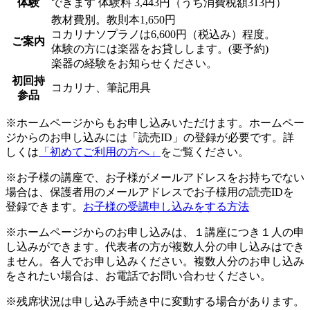
体験
できます
体験料
3,443円（うち消費税額313円）
教材費別。教則本1,650円
コカリナソプラノは6,600円（税込み）程度。
ご案内
体験の方には楽器をお貸しします。(要予約)
楽器の経験をお知らせください。
初回持
コカリナ、筆記用具
参品
※ホームページからもお申し込みいただけます。ホームペー
ジからのお申し込みには「読売ID」の登録が必要です。詳
しくは
「初めてご利用の方へ」
をご覧ください。
※お子様の講座で、お子様がメールアドレスをお持ちでない
場合は、保護者用のメールアドレスでお子様用の読売IDを
登録できます。
お子様の受講申し込みをする方法
※ホームページからのお申し込みは、１講座につき１人の申
し込みができます。代表者の方が複数人分の申し込みはでき
ません。各人でお申し込みください。複数人分のお申し込み
をされたい場合は、お電話でお問い合わせください。
※残席状況は申し込み手続き中に変動する場合があります。