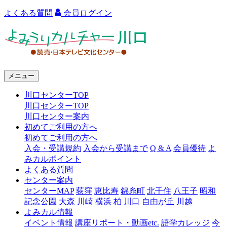
よくある質問
会員ログイン
よ
み
う
メニュー
り
川口センターTOP
カ
川口センターTOP
ル
川口センター案内
初めてご利用の方へ
チ
初めてご利用の方へ
ャ
入会・受講規約
入会から受講まで
Q & A
会員優待
よ
みカルポイント
ー
よくある質問
センター案内
川
センターMAP
荻窪
恵比寿
錦糸町
北千住
八王子
昭和
口
記念公園
大森
川崎
横浜
柏
川口
自由が丘
川越
よみカル情報
イベント情報
講座リポート・動画etc.
語学カレッジ
今