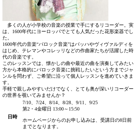
多くの人が小学校の音楽の授業で手にするリコーダー。実
は、1600年代にヨーロッパでとても人気だった花形楽器でし
た。
1600年代の音楽“バロック音楽”はバッハやヴィヴァルディを
はじめ、テレマンやコレッリなどの作曲家たちが活躍した時
代の音楽です。
このレッスンでは、懐かしの曲や最近の曲を演奏してみたい
方から本格的にバロック音楽に挑戦したいという方までジャ
ンルを問わず、ご希望に沿って個人レッスンを進めていきま
す。
手軽で親しみやすいだけでなく、とても奥が深いリコーダー
の世界を覗いてみませんか？
7/10、7/24、8/14、8/28、9/11、9/25
第2・4金曜日 13:00～15:50
日時
ホームページからのお申し込みは、受講日の8日前
までとなります。