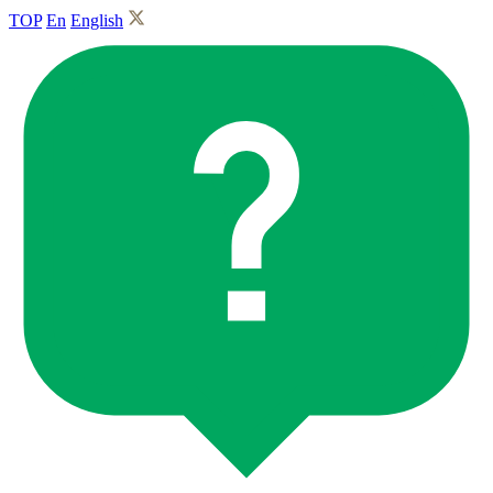
TOP
En
English