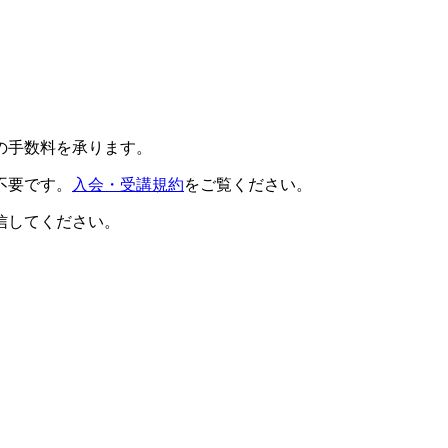
の手数料を承ります。
不要です。
入会・受講規約
をご覧ください。
信してください。