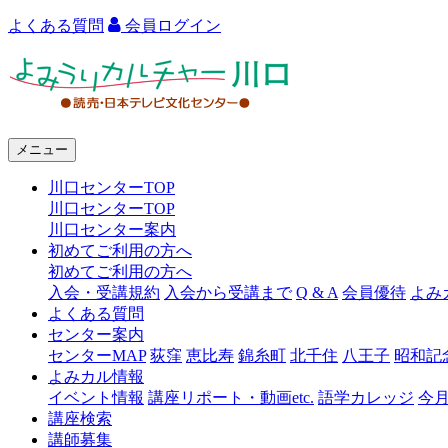
よくある質問
会員ログイン
よ
み
う
メニュー
り
川口センターTOP
カ
川口センターTOP
ル
川口センター案内
初めてご利用の方へ
チ
初めてご利用の方へ
ャ
入会・受講規約
入会から受講まで
Q & A
会員優待
よみ
よくある質問
ー
センター案内
センターMAP
荻窪
恵比寿
錦糸町
北千住
八王子
昭和記
川
よみカル情報
口
イベント情報
講座リポート・動画etc.
語学カレッジ
今
講座検索
講師募集