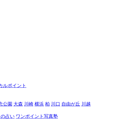
カルポイント
念公園
大森
川崎
横浜
柏
川口
自由が丘
川越
月の占い
ワンポイント写真塾