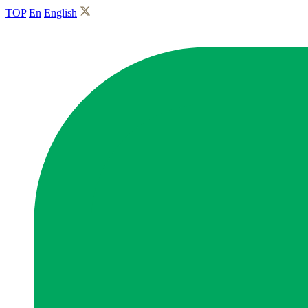
TOP
En
English