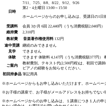
7/11、7/25、8/8、8/22、9/12、9/26
第2・4土曜日 13:00～15:50
日時
ホームページからのお申し込みは、受講日の1日
受講料
会員
3か月 6回 22,440円（うち消費税額2,040円）
維持費
2,310円
教材費
音楽著作権使用料
132円
途中受講
継続のみできません
見学
できません
体験
できます
体験料
4,147円（うち消費税額377円）
教材費別。テキスト代(2,500円程)は、初回で
ご案内
ピアノの経験をお知らせください。
初回持参品
筆記用具
※ホームページからもお申し込みいただけます。ホームペー
※お子様の講座で、お子様がメールアドレスをお持ちでない
※ホームページからのお申し込みは、１講座につき１人の申
れたい場合は、お電話でお問い合わせください。