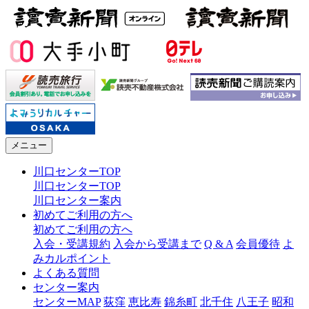
メニュー
川口センターTOP
川口センターTOP
川口センター案内
初めてご利用の方へ
初めてご利用の方へ
入会・受講規約
入会から受講まで
Q & A
会員優待
よ
みカルポイント
よくある質問
センター案内
センターMAP
荻窪
恵比寿
錦糸町
北千住
八王子
昭和