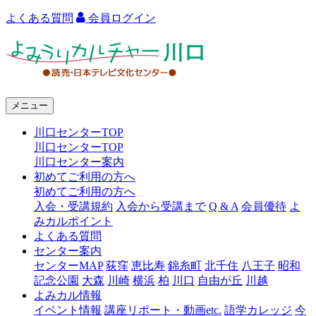
よくある質問
会員ログイン
よ
み
う
メニュー
り
川口センターTOP
カ
川口センターTOP
ル
川口センター案内
初めてご利用の方へ
チ
初めてご利用の方へ
ャ
入会・受講規約
入会から受講まで
Q & A
会員優待
よ
みカルポイント
ー
よくある質問
センター案内
川
センターMAP
荻窪
恵比寿
錦糸町
北千住
八王子
昭和
口
記念公園
大森
川崎
横浜
柏
川口
自由が丘
川越
よみカル情報
イベント情報
講座リポート・動画etc.
語学カレッジ
今