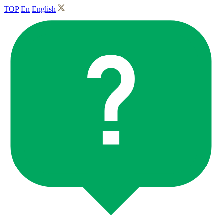
TOP
En
English