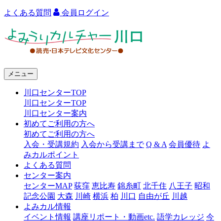
よくある質問
会員ログイン
よ
み
う
メニュー
り
川口センターTOP
カ
川口センターTOP
ル
川口センター案内
初めてご利用の方へ
チ
初めてご利用の方へ
ャ
入会・受講規約
入会から受講まで
Q & A
会員優待
よ
みカルポイント
ー
よくある質問
センター案内
川
センターMAP
荻窪
恵比寿
錦糸町
北千住
八王子
昭和
口
記念公園
大森
川崎
横浜
柏
川口
自由が丘
川越
よみカル情報
イベント情報
講座リポート・動画etc.
語学カレッジ
今