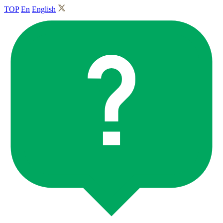
TOP
En
English