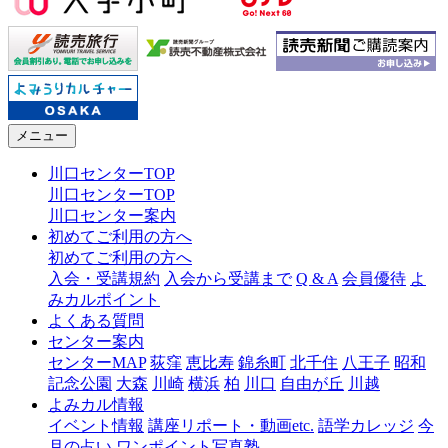
メニュー
川口センターTOP
川口センターTOP
川口センター案内
初めてご利用の方へ
初めてご利用の方へ
入会・受講規約
入会から受講まで
Q & A
会員優待
よ
みカルポイント
よくある質問
センター案内
センターMAP
荻窪
恵比寿
錦糸町
北千住
八王子
昭和
記念公園
大森
川崎
横浜
柏
川口
自由が丘
川越
よみカル情報
イベント情報
講座リポート・動画etc.
語学カレッジ
今
月の占い
ワンポイント写真塾