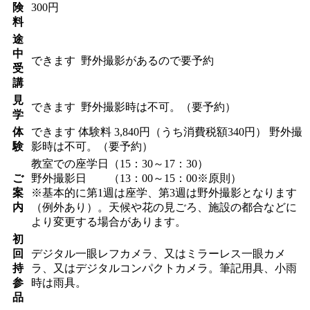
険
300円
料
途
中
できます
野外撮影があるので要予約
受
講
見
できます
野外撮影時は不可。（要予約）
学
体
できます
体験料
3,840円（うち消費税額340円）
野外撮
験
影時は不可。（要予約）
教室での座学日（15：30～17：30）
ご
野外撮影日 （13：00～15：00※原則）
案
※基本的に第1週は座学、第3週は野外撮影となります
内
（例外あり）。天候や花の見ごろ、施設の都合などに
より変更する場合があります。
初
回
デジタル一眼レフカメラ、又はミラーレス一眼カメ
持
ラ、又はデジタルコンパクトカメラ。筆記用具、小雨
参
時は雨具。
品