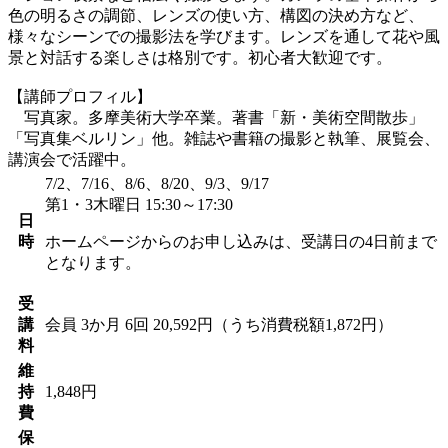
色の明るさの調節、レンズの使い方、構図の決め方など、
様々なシーンでの撮影法を学びます。レンズを通して花や風
景と対話する楽しさは格別です。初心者大歓迎です。
【講師プロフィル】
写真家。多摩美術大学卒業。著書「新・美術空間散歩」
「写真集ベルリン」他。雑誌や書籍の撮影と執筆、展覧会、
講演会で活躍中。
7/2、7/16、8/6、8/20、9/3、9/17
第1・3木曜日 15:30～17:30
日
時
ホームページからのお申し込みは、受講日の4日前まで
となります。
受
講
会員
3か月 6回 20,592円（うち消費税額1,872円）
料
維
持
1,848円
費
保