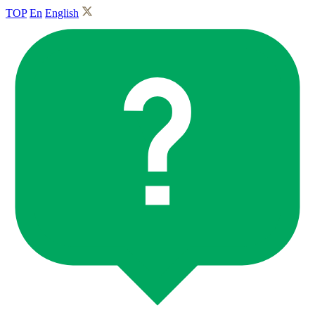
TOP
En
English