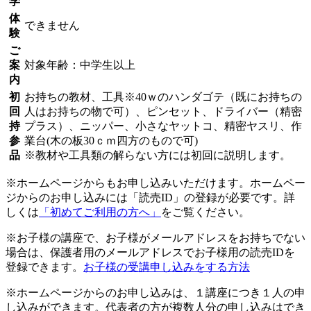
学
体
できません
験
ご
案
対象年齢：中学生以上
内
初
お持ちの教材、工具※40ｗのハンダゴテ（既にお持ちの
回
人はお持ちの物で可）、ピンセット、ドライバー（精密
持
プラス）、ニッパー、小さなヤットコ、精密ヤスリ、作
参
業台(木の板30ｃｍ四方のもので可)
品
※教材や工具類の解らない方には初回に説明します。
※ホームページからもお申し込みいただけます。ホームペー
ジからのお申し込みには「読売ID」の登録が必要です。詳
しくは
「初めてご利用の方へ」
をご覧ください。
※お子様の講座で、お子様がメールアドレスをお持ちでない
場合は、保護者用のメールアドレスでお子様用の読売IDを
登録できます。
お子様の受講申し込みをする方法
※ホームページからのお申し込みは、１講座につき１人の申
し込みができます。代表者の方が複数人分の申し込みはでき