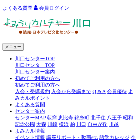
よくある質問
会員ログイン
よ
み
う
メニュー
り
川口センターTOP
カ
川口センターTOP
ル
川口センター案内
初めてご利用の方へ
チ
初めてご利用の方へ
ャ
入会・受講規約
入会から受講まで
Q & A
会員優待
よ
みカルポイント
ー
よくある質問
センター案内
川
センターMAP
荻窪
恵比寿
錦糸町
北千住
八王子
昭和
口
記念公園
大森
川崎
横浜
柏
川口
自由が丘
川越
よみカル情報
イベント情報
講座リポート・動画etc.
語学カレッジ
今