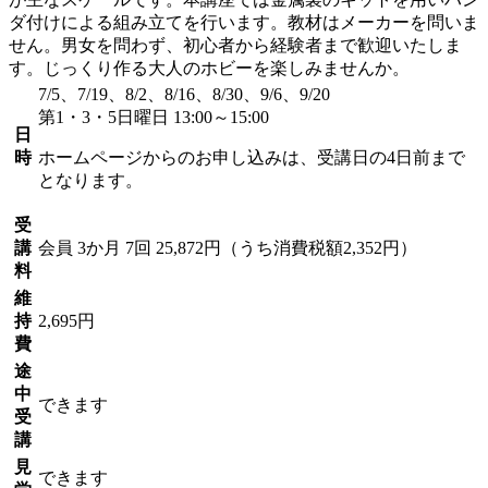
ダ付けによる組み立てを行います。教材はメーカーを問いま
せん。男女を問わず、初心者から経験者まで歓迎いたしま
す。じっくり作る大人のホビーを楽しみませんか。
7/5、7/19、8/2、8/16、8/30、9/6、9/20
第1・3・5日曜日 13:00～15:00
日
時
ホームページからのお申し込みは、受講日の4日前まで
となります。
受
講
会員
3か月 7回 25,872円（うち消費税額2,352円）
料
維
持
2,695円
費
途
中
できます
受
講
見
できます